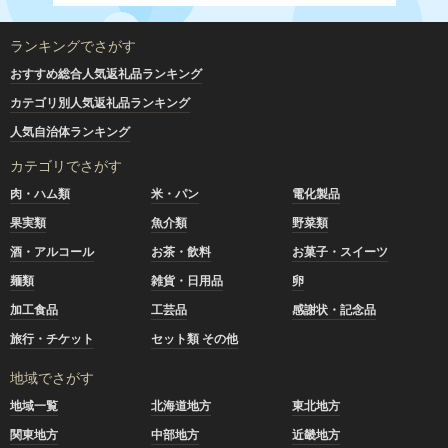
ランキングでさがす
おすすめ総合人気返礼品ランキング
カテゴリ別人気返礼品ランキング
人気自治体ランキング
カテゴリでさがす
肉・ハム類
米・パン
電化製品
果実類
魚介類
野菜類
酒・アルコール
お茶・飲料
お菓子・スイーツ
麺類
雑貨・日用品
卵
加工食品
工芸品
感謝状・記念品
旅行・チケット
セット類 その他
地域でさがす
地域一覧
北海道地方
東北地方
関東地方
中部地方
近畿地方