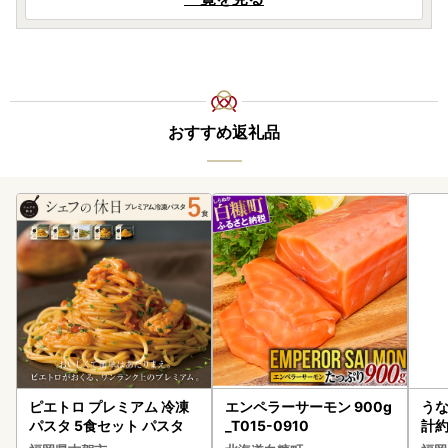
おすすめ返礼品
ピエトロ プレミアム 冷凍
エンペラーサーモン 900g
うな
パスタ 5食セット パスタ
_T015-0910
計約
な