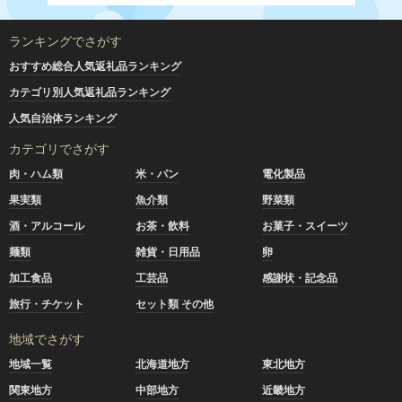
ランキングでさがす
おすすめ総合人気返礼品ランキング
カテゴリ別人気返礼品ランキング
人気自治体ランキング
カテゴリでさがす
肉・ハム類
米・パン
電化製品
果実類
魚介類
野菜類
酒・アルコール
お茶・飲料
お菓子・スイーツ
麺類
雑貨・日用品
卵
加工食品
工芸品
感謝状・記念品
旅行・チケット
セット類 その他
地域でさがす
地域一覧
北海道地方
東北地方
関東地方
中部地方
近畿地方