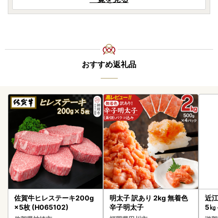
おすすめ返礼品
佐賀牛ヒレステーキ200g
明太子 訳あり 2kg 無着色
近江
×5枚 (H065102)
辛子明太子
5㎏
菜 