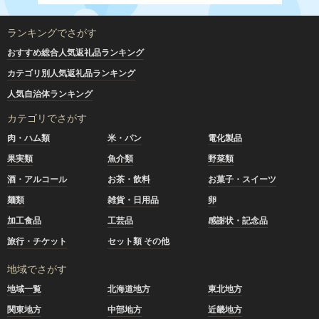
ランキングでさがす
おすすめ総合人気返礼品ランキング
カテゴリ別人気返礼品ランキング
人気自治体ランキング
カテゴリでさがす
肉・ハム類
米・パン
電化製品
果実類
魚介類
野菜類
酒・アルコール
お茶・飲料
お菓子・スイーツ
麺類
雑貨・日用品
卵
加工食品
工芸品
感謝状・記念品
旅行・チケット
セット類 その他
地域でさがす
地域一覧
北海道地方
東北地方
関東地方
中部地方
近畿地方