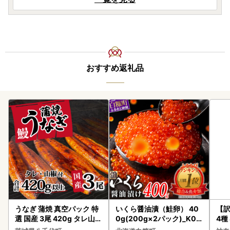
おすすめ返礼品
うなぎ 蒲焼 真空パック 特
いくら醤油漬（鮭卵） 40
【訳
選 国産 3尾 420g タレ山椒
0g(200g×2パック)_K02
4種
付き うな重 ひつまぶし 訳
2-1676