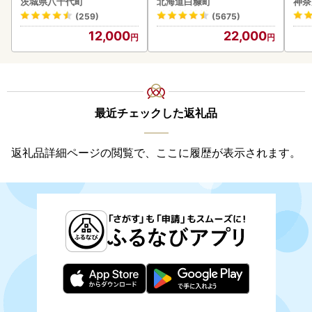
茨城県八千代町
北海道白糠町
神奈
あり 茨城 ウナギ 鰻 個包装
(259)
(5675)
人気 美味しい 小分け 八千
12,000
22,000
代町
最近チェックした返礼品
返礼品詳細ページの閲覧で、ここに履歴が表示されます。