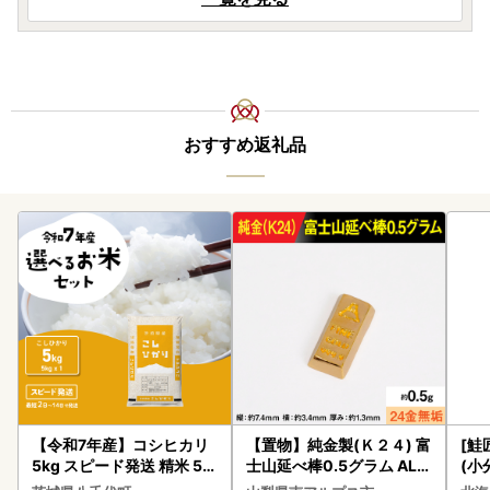
おすすめ返礼品
【令和7年産】コシヒカリ
【置物】純金製(Ｋ２４) 富
[鮭
5kg スピード発送 精米 5k
士山延べ棒0.5グラム ALP
(小
g x 1袋 白米 茨城県 八千代
BK181
5