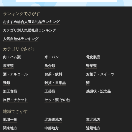
ランキングでさがす
おすすめ総合人気返礼品ランキング
カテゴリ別人気返礼品ランキング
人気自治体ランキング
カテゴリでさがす
肉・ハム類
米・パン
電化製品
果実類
魚介類
野菜類
酒・アルコール
お茶・飲料
お菓子・スイーツ
麺類
雑貨・日用品
卵
加工食品
工芸品
感謝状・記念品
旅行・チケット
セット類 その他
地域でさがす
地域一覧
北海道地方
東北地方
関東地方
中部地方
近畿地方