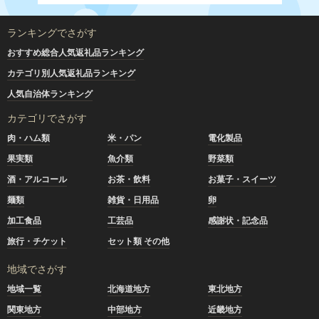
ランキングでさがす
おすすめ総合人気返礼品ランキング
カテゴリ別人気返礼品ランキング
人気自治体ランキング
カテゴリでさがす
肉・ハム類
米・パン
電化製品
果実類
魚介類
野菜類
酒・アルコール
お茶・飲料
お菓子・スイーツ
麺類
雑貨・日用品
卵
加工食品
工芸品
感謝状・記念品
旅行・チケット
セット類 その他
地域でさがす
地域一覧
北海道地方
東北地方
関東地方
中部地方
近畿地方