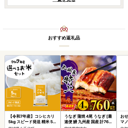
おすすめ返礼品
【令和7年産】コシヒカリ
うなぎ 蒲焼 4尾 うなぎ [最
おせ
5kg スピード発送 精米 5k
速便 鰻 九州産 国産 計760
マノ
g x 1袋 白米 茨城県 八千代
g以上]