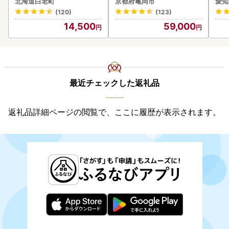
北海道白老町
京都府亀岡市
愛知
ーグ(110ｇ5枚入）×3 AG
惣菜
(120)
(123)
058
ンバ
14,500
59,000
最近チェックした返礼品
返礼品詳細ページの閲覧で、ここに履歴が表示されます。