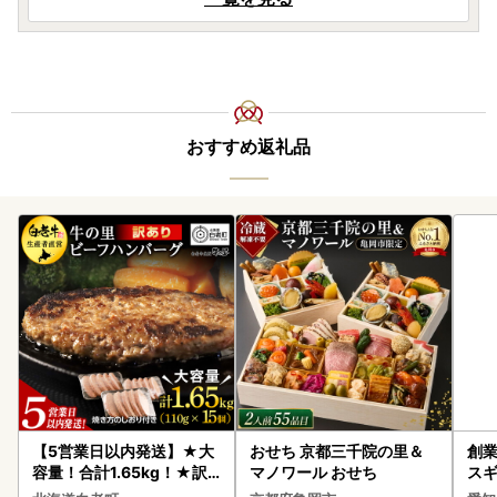
おすすめ返礼品
【5営業日以内発送】★大
おせち 京都三千院の里＆
創業
容量！合計1.65kg！★訳
マノワール おせち
スギ
あり・牛の里ビーフハンバ
み 