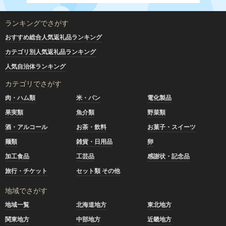
ランキングでさがす
おすすめ総合人気返礼品ランキング
カテゴリ別人気返礼品ランキング
人気自治体ランキング
カテゴリでさがす
肉・ハム類
米・パン
電化製品
果実類
魚介類
野菜類
酒・アルコール
お茶・飲料
お菓子・スイーツ
麺類
雑貨・日用品
卵
加工食品
工芸品
感謝状・記念品
旅行・チケット
セット類 その他
地域でさがす
地域一覧
北海道地方
東北地方
関東地方
中部地方
近畿地方