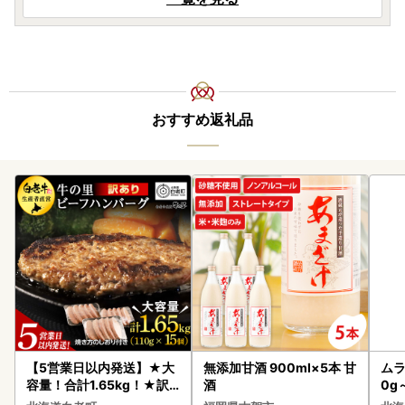
おすすめ返礼品
【5営業日以内発送】★大
無添加甘酒 900ml×5本 甘
ムラ
容量！合計1.65kg！★訳
酒
0g
あり・牛の里ビーフハンバ