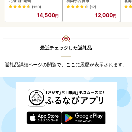
北海道白老町
福岡県古賀市
北海
ーグ(110ｇ5枚入）×3 AG
(120)
(17)
058
14,500
12,000
最近チェックした返礼品
返礼品詳細ページの閲覧で、ここに履歴が表示されます。