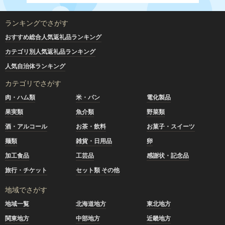
ランキングでさがす
おすすめ総合人気返礼品ランキング
カテゴリ別人気返礼品ランキング
人気自治体ランキング
カテゴリでさがす
肉・ハム類
米・パン
電化製品
果実類
魚介類
野菜類
酒・アルコール
お茶・飲料
お菓子・スイーツ
麺類
雑貨・日用品
卵
加工食品
工芸品
感謝状・記念品
旅行・チケット
セット類 その他
地域でさがす
地域一覧
北海道地方
東北地方
関東地方
中部地方
近畿地方