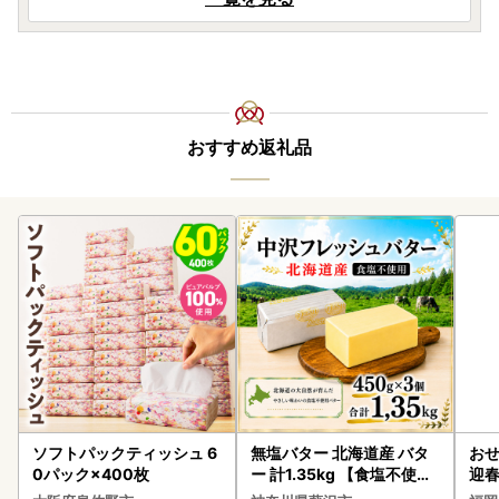
おすすめ返礼品
ソフトパックティッシュ 6
無塩バター 北海道産 バタ
おせ
0パック×400枚
ー 計1.35kg 【食塩不使用
迎
】