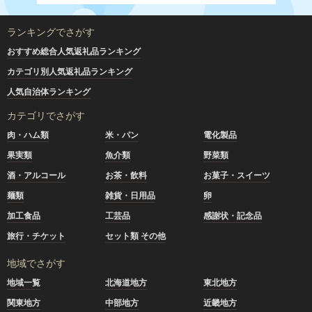
ランキングでさがす
おすすめ総合人気返礼品ランキング
カテゴリ別人気返礼品ランキング
人気自治体ランキング
カテゴリでさがす
肉・ハム類
米・パン
電化製品
果実類
魚介類
野菜類
酒・アルコール
お茶・飲料
お菓子・スイーツ
麺類
雑貨・日用品
卵
加工食品
工芸品
感謝状・記念品
旅行・チケット
セット類 その他
地域でさがす
地域一覧
北海道地方
東北地方
関東地方
中部地方
近畿地方