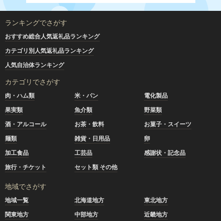
ランキングでさがす
おすすめ総合人気返礼品ランキング
カテゴリ別人気返礼品ランキング
人気自治体ランキング
カテゴリでさがす
肉・ハム類
米・パン
電化製品
果実類
魚介類
野菜類
酒・アルコール
お茶・飲料
お菓子・スイーツ
麺類
雑貨・日用品
卵
加工食品
工芸品
感謝状・記念品
旅行・チケット
セット類 その他
地域でさがす
地域一覧
北海道地方
東北地方
関東地方
中部地方
近畿地方