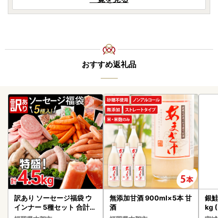
おすすめ返礼品
訳あり ソーセージ福袋 ウ
無添加甘酒 900ml×5本 甘
銀鮭
インナー 5種セット 合計4.
酒
kg 
5kg ソーセージ