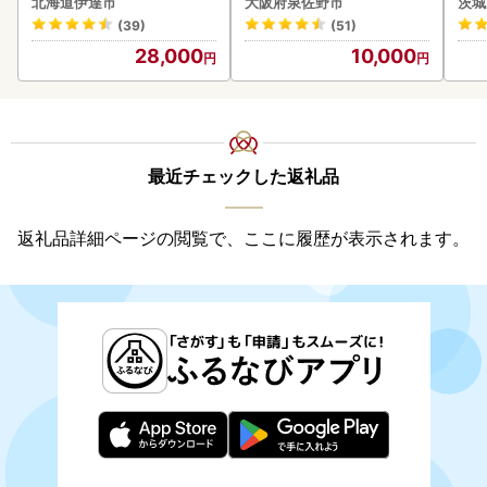
北海道伊達市
大阪府泉佐野市
茨城
付き》うに ウニ 雲丹 海鮮
ビー
(39)
(51)
海の幸 魚介類 ウニ丼 お寿
28,000
10,000
司 濃厚 無添加 産地直送 お
取り寄せ 山村水産 送料無
料
最近チェックした返礼品
返礼品詳細ページの閲覧で、ここに履歴が表示されます。