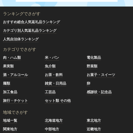
ランキングでさがす
おすすめ総合人気返礼品ランキング
カテゴリ別人気返礼品ランキング
人気自治体ランキング
カテゴリでさがす
肉・ハム類
米・パン
電化製品
果実類
魚介類
野菜類
酒・アルコール
お茶・飲料
お菓子・スイーツ
麺類
雑貨・日用品
卵
加工食品
工芸品
感謝状・記念品
旅行・チケット
セット類 その他
地域でさがす
地域一覧
北海道地方
東北地方
関東地方
中部地方
近畿地方