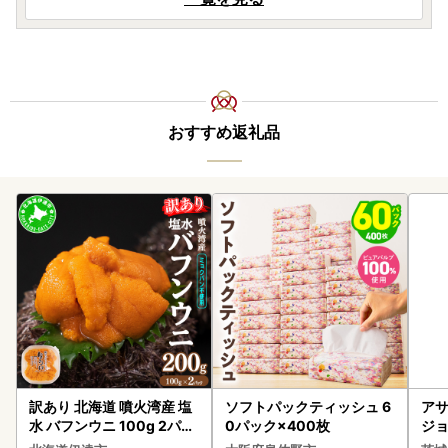
おすすめ返礼品
訳あり 北海道 噴火湾産 塩
ソフトパックティッシュ 6
アサ
水 バフンウニ 100g 2パッ
0パック×400枚
ジョ
ク 計200g 《アフター保証
(1ケース)