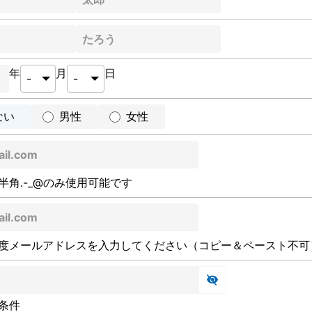
年
月
日
ない
男性
女性
半角.-_@のみ使用可能です
度メールアドレスを入力してください（コピー＆ペースト不可
条件