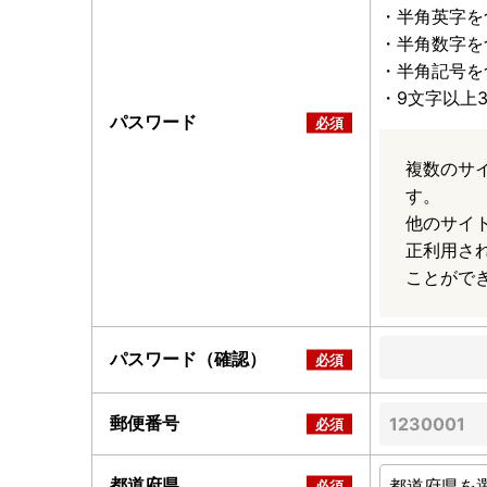
・半角英字を
・半角数字を
・半角記号を
・9文字以上
パスワード
複数のサ
す。
他のサイ
正利用さ
ことがで
パスワード（確認）
郵便番号
都道府県