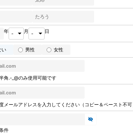
年
月
日
ない
男性
女性
半角.-_@のみ使用可能です
度メールアドレスを入力してください（コピー＆ペースト不可
条件