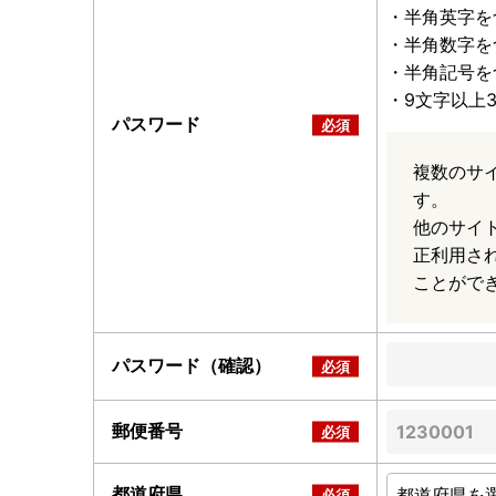
・半角英字を
・半角数字を
・半角記号を
・9文字以上
パスワード
複数のサ
す。
他のサイ
正利用さ
ことがで
パスワード（確認）
郵便番号
都道府県