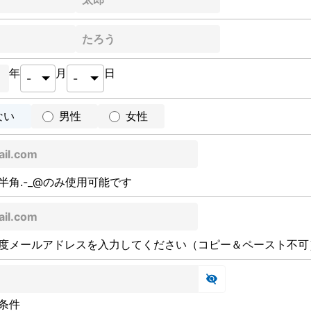
年
月
日
ない
男性
女性
半角.-_@のみ使用可能です
度メールアドレスを入力してください（コピー＆ペースト不可
条件