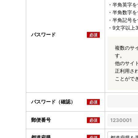
・半角英字を
・半角数字を
・半角記号を
・9文字以上
パスワード
複数のサ
す。
他のサイ
正利用さ
ことがで
パスワード（確認）
郵便番号
都道府県