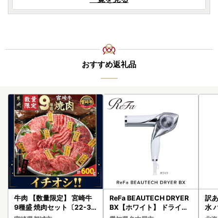
おすすめ返礼品
牛肉 【数量限定】 宮崎牛
ReFa BEAUTECH DRYER
訳あ
9種盛 焼肉セット〔22-31
BX【ホワイト】 ドライヤ
水 
-006-600g〕都城 イチオ
ー 美容 家電 ドライヤー リ
ク 