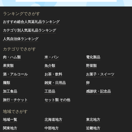
ランキングでさがす
おすすめ総合人気返礼品ランキング
カテゴリ別人気返礼品ランキング
人気自治体ランキング
カテゴリでさがす
肉・ハム類
米・パン
電化製品
果実類
魚介類
野菜類
酒・アルコール
お茶・飲料
お菓子・スイーツ
麺類
雑貨・日用品
卵
加工食品
工芸品
感謝状・記念品
旅行・チケット
セット類 その他
地域でさがす
地域一覧
北海道地方
東北地方
関東地方
中部地方
近畿地方