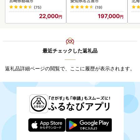
宮崎県都城市
愛知県名古屋市
北海
シ!! 牛肉
ファ
付き
(75)
(19)
海の
22,000
197,000
司 
取り
料
最近チェックした返礼品
返礼品詳細ページの閲覧で、ここに履歴が表示されます。