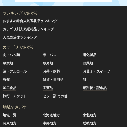
ランキングでさがす
おすすめ総合人気返礼品ランキング
カテゴリ別人気返礼品ランキング
人気自治体ランキング
カテゴリでさがす
肉・ハム類
米・パン
電化製品
果実類
魚介類
野菜類
酒・アルコール
お茶・飲料
お菓子・スイーツ
麺類
雑貨・日用品
卵
加工食品
工芸品
感謝状・記念品
旅行・チケット
セット類 その他
地域でさがす
地域一覧
北海道地方
東北地方
関東地方
中部地方
近畿地方