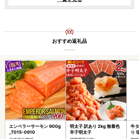
おすすめ返礼品
エンペラーサーモン 900g
明太子 訳あり 2kg 無着色
牛タ
_T015-0910
辛子明太子
り 塩