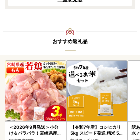
おすすめ返礼品
＜2026年9月発送＞小分
【令和7年産】コシヒカリ
訳あ
け＆パラパラ！宮崎県産鶏
5kg スピード発送 精米 5k
水 
ももカット合計3kg_K043
g x 1袋 白米 茨城県 八千代
ク 