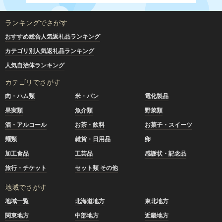
ランキングでさがす
おすすめ総合人気返礼品ランキング
カテゴリ別人気返礼品ランキング
人気自治体ランキング
カテゴリでさがす
肉・ハム類
米・パン
電化製品
果実類
魚介類
野菜類
酒・アルコール
お茶・飲料
お菓子・スイーツ
麺類
雑貨・日用品
卵
加工食品
工芸品
感謝状・記念品
旅行・チケット
セット類 その他
地域でさがす
地域一覧
北海道地方
東北地方
関東地方
中部地方
近畿地方