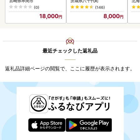
宮崎県串間市
茨城県八千代町
北海
-009-2609
町
付き
(0)
(146)
海の
18,000
8,000
司 
取り
料
最近チェックした返礼品
返礼品詳細ページの閲覧で、ここに履歴が表示されます。