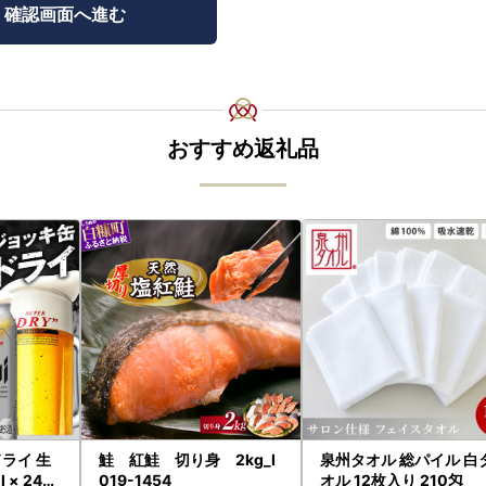
おすすめ返礼品
ライ 生
鮭 紅鮭 切り身 2kg_I
泉州タオル 総パイル 白
 × 24本
019-1454
オル 12枚入り 210匁