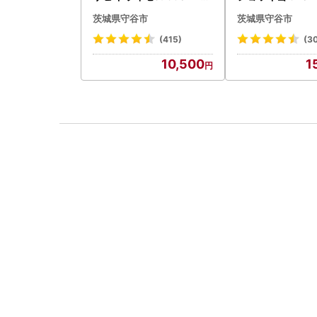
本 ノンアル ビール asashi
(1ケース) ＜茨城工場＞ 缶
茨城県守谷市
茨城県守谷市
守谷市
ビール お酒 Asah
(415)
(3
10,500
1