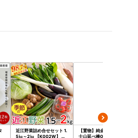
タ
近江野菜詰め合せセット 1.
【置物】純金製(Ｋ２４) 富
5㎏～2㎏ 【K002W】 野
士山延べ棒0.5グラム ALP