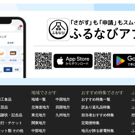
地域でさがす
おすすめ特集でさがす
加工食品
地域一覧
中国地方
おすすめ特集一覧
ふ
工芸品
北海道地方
四国地方
訳あり返礼品特集
ふ
感謝状・記念品
東北地方
九州地方
担当者おすすめ特集
控
旅行・チケット
関東地方
定期便特集
ふ
セット類 その他
中部地方
地元が誇る家電特集
ふ