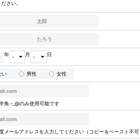
ください。
年
月
日
ない
男性
女性
半角.-_@のみ使用可能です
度メールアドレスを入力してください（コピー＆ペースト不可