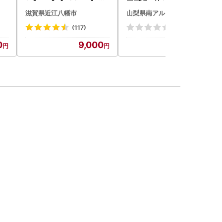
菜 旬 新鮮
BK181
滋賀県近江八幡市
山梨県南アルプス市
(117)
(0)
0
9,000
105,000