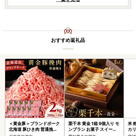
おすすめ返礼品
＜黄金豚＞ブランドポーク
栗千本 黄金 1箱 9個入り モ
米 
北海道 豚ひき肉 普通挽き
ンブラン お菓子 スイーツ
カリ
200g 10パック 計2kg
デザート モンブラン 人気