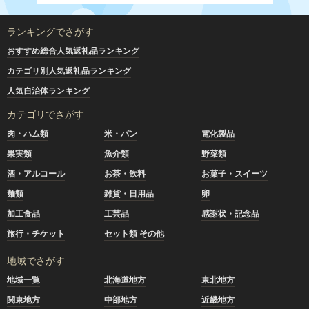
ランキングでさがす
おすすめ総合人気返礼品ランキング
カテゴリ別人気返礼品ランキング
人気自治体ランキング
カテゴリでさがす
肉・ハム類
米・パン
電化製品
果実類
魚介類
野菜類
酒・アルコール
お茶・飲料
お菓子・スイーツ
麺類
雑貨・日用品
卵
加工食品
工芸品
感謝状・記念品
旅行・チケット
セット類 その他
地域でさがす
地域一覧
北海道地方
東北地方
関東地方
中部地方
近畿地方