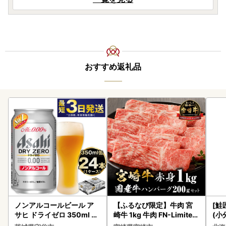
おすすめ返礼品
ノンアルコールビール ア
【ふるなび限定】牛肉 宮
[鮭
サヒ ドライゼロ 350ml 24
崎牛 1kg 牛肉 FN-Limited
(小
本 ノンアル ビール asashi
-VO
5