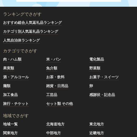
ランキングでさがす
おすすめ総合人気返礼品ランキング
カテゴリ別人気返礼品ランキング
人気自治体ランキング
カテゴリでさがす
肉・ハム類
米・パン
電化製品
果実類
魚介類
野菜類
酒・アルコール
お茶・飲料
お菓子・スイーツ
麺類
雑貨・日用品
卵
加工食品
工芸品
感謝状・記念品
旅行・チケット
セット類 その他
地域でさがす
地域一覧
北海道地方
東北地方
関東地方
中部地方
近畿地方