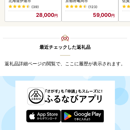
北海道伊達市
京都府亀岡市
佐賀
付き》うに ウニ 雲丹 海鮮
(39)
(123)
海の幸 魚介類 ウニ丼 お寿
28,000
59,000
司 濃厚 無添加 産地直送 お
取り寄せ 山村水産 送料無
料
最近チェックした返礼品
返礼品詳細ページの閲覧で、ここに履歴が表示されます。