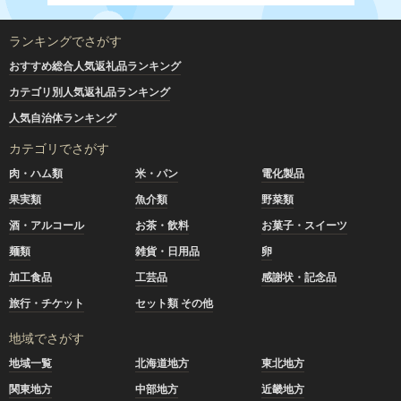
ランキングでさがす
おすすめ総合人気返礼品ランキング
カテゴリ別人気返礼品ランキング
人気自治体ランキング
カテゴリでさがす
肉・ハム類
米・パン
電化製品
果実類
魚介類
野菜類
酒・アルコール
お茶・飲料
お菓子・スイーツ
麺類
雑貨・日用品
卵
加工食品
工芸品
感謝状・記念品
旅行・チケット
セット類 その他
地域でさがす
地域一覧
北海道地方
東北地方
関東地方
中部地方
近畿地方