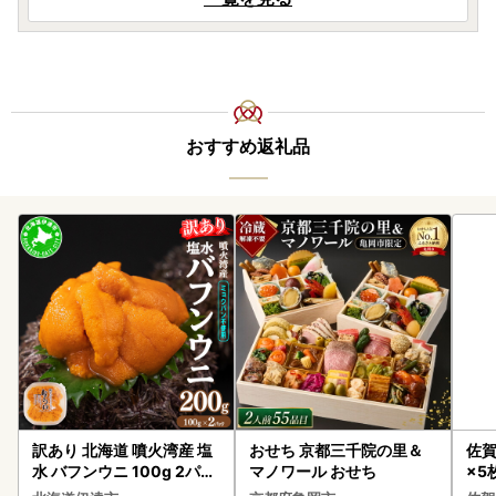
おすすめ返礼品
訳あり 北海道 噴火湾産 塩
おせち 京都三千院の里＆
佐賀
水 バフンウニ 100g 2パッ
マノワール おせち
×5枚
ク 計200g 《アフター保証