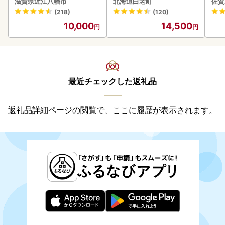
滋賀県近江八幡市
北海道白老町
佐賀
ン
ーグ(110ｇ5枚入）×3 AG
(218)
(120)
058
10,000
14,500
最近チェックした返礼品
返礼品詳細ページの閲覧で、ここに履歴が表示されます。