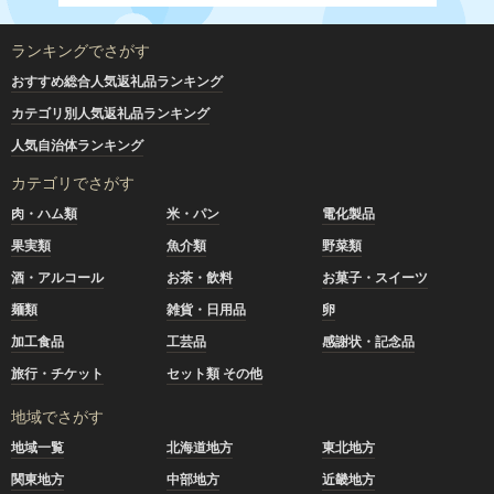
ランキングでさがす
おすすめ総合人気返礼品ランキング
カテゴリ別人気返礼品ランキング
人気自治体ランキング
カテゴリでさがす
肉・ハム類
米・パン
電化製品
果実類
魚介類
野菜類
酒・アルコール
お茶・飲料
お菓子・スイーツ
麺類
雑貨・日用品
卵
加工食品
工芸品
感謝状・記念品
旅行・チケット
セット類 その他
地域でさがす
地域一覧
北海道地方
東北地方
関東地方
中部地方
近畿地方