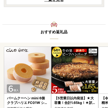
おすすめ返礼品
バームクーヘン mini 6個
【5営業日以内発送】★大
【
クラブハリエ FC01W シェ
容量！合計1.65kg！★訳
精米 
アボックス バウムクーヘ
あり・牛の里ビーフハンバ