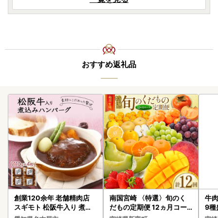
おすすめ返礼品
創業120余年 老舗精肉店
南国宮崎 〈特選〉旬のく
牛肉
スギモト 松阪牛入り 煮込
だもの定期便 12ヵ月コー
9種
み ハンバーグ 110g×4枚
ス【F84-25】
-0