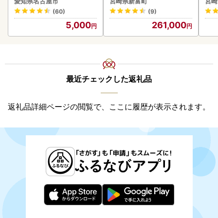
愛知県名古屋市
宮崎県新富町
宮崎
惣菜 お取り寄せ グルメ ハ
シ!
(60)
(9)
ンバーグ 冷凍
5,000
261,000
最近チェックした返礼品
返礼品詳細ページの閲覧で、ここに履歴が表示されます。