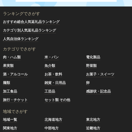
ランキングでさがす
おすすめ総合人気返礼品ランキング
カテゴリ別人気返礼品ランキング
人気自治体ランキング
カテゴリでさがす
肉・ハム類
米・パン
電化製品
果実類
魚介類
野菜類
酒・アルコール
お茶・飲料
お菓子・スイーツ
麺類
雑貨・日用品
卵
加工食品
工芸品
感謝状・記念品
旅行・チケット
セット類 その他
地域でさがす
地域一覧
北海道地方
東北地方
関東地方
中部地方
近畿地方