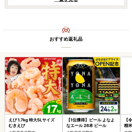
おすすめ返礼品
えび 1.7kg 特大5Lサイズ
【1位獲得】ビール よなよ
【
むきえび
なエール 26本 ビール
精米 