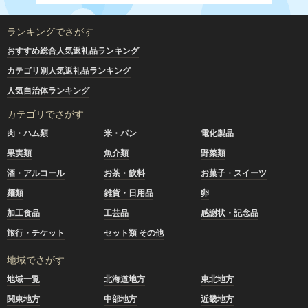
ランキングでさがす
おすすめ総合人気返礼品ランキング
カテゴリ別人気返礼品ランキング
人気自治体ランキング
カテゴリでさがす
肉・ハム類
米・パン
電化製品
果実類
魚介類
野菜類
酒・アルコール
お茶・飲料
お菓子・スイーツ
麺類
雑貨・日用品
卵
加工食品
工芸品
感謝状・記念品
旅行・チケット
セット類 その他
地域でさがす
地域一覧
北海道地方
東北地方
関東地方
中部地方
近畿地方