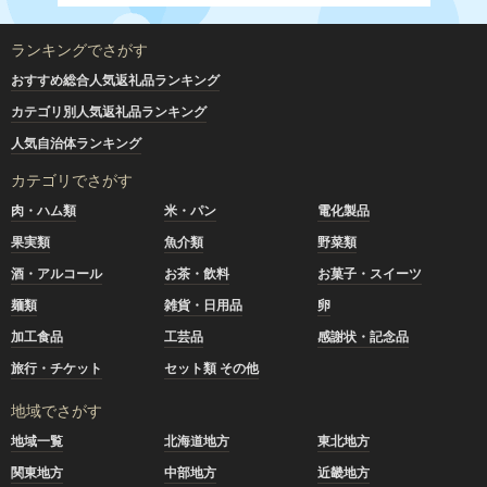
ランキングでさがす
おすすめ総合人気返礼品ランキング
カテゴリ別人気返礼品ランキング
人気自治体ランキング
カテゴリでさがす
肉・ハム類
米・パン
電化製品
果実類
魚介類
野菜類
酒・アルコール
お茶・飲料
お菓子・スイーツ
麺類
雑貨・日用品
卵
加工食品
工芸品
感謝状・記念品
旅行・チケット
セット類 その他
地域でさがす
地域一覧
北海道地方
東北地方
関東地方
中部地方
近畿地方