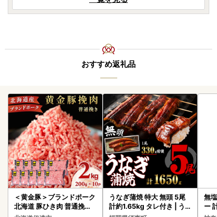
おすすめ返礼品
＜黄金豚＞ブランドポーク
うなぎ蒲焼 特大 無頭 5尾
無塩
北海道 豚ひき肉 普通挽き
計約1.65kg タレ付き | う
ー 
200g 10パック 計2kg
なぎ蒲焼
】