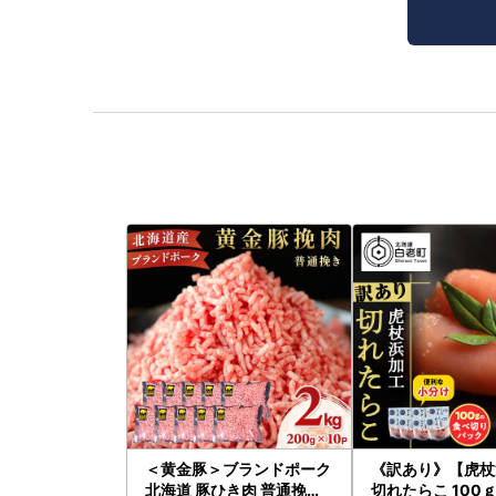
＜黄金豚＞ブランドポーク
《訳あり》【虎杖
北海道 豚ひき肉 普通挽き
切れたらこ 100ｇ