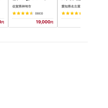
ル
み ハンバーグ 110g×4枚
佐賀県神埼市
愛知県名古屋市
ル
惣菜 お取り寄せ グルメ ハ
中元
ンバーグ 冷凍
(883)
(60)
祝
0
19,000
5,000
ー
)【