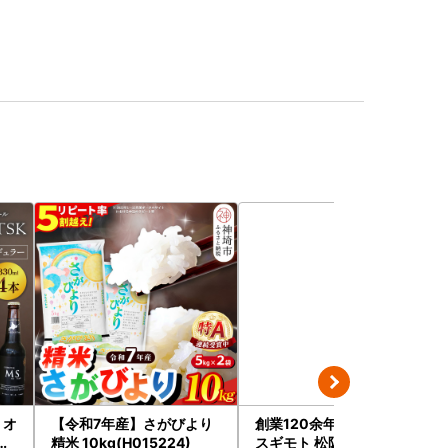
》オ
【令和7年産】さがびより
創業120余年 老舗精肉店
ト
精米 10kg(H015224)
スギモト 松阪牛入り 煮込