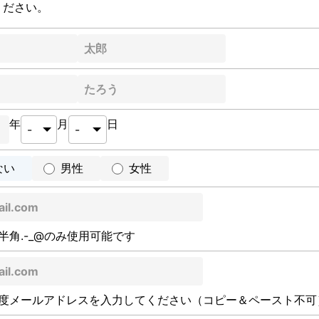
ください。
年
月
日
ない
男性
女性
半角.-_@のみ使用可能です
度メールアドレスを入力してください（コピー＆ペースト不可