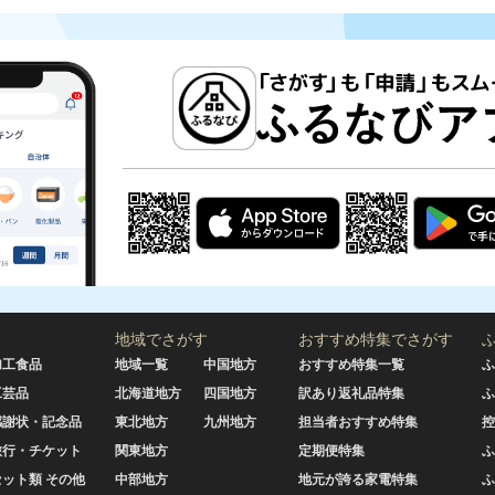
地域でさがす
おすすめ特集でさがす
加工食品
地域一覧
中国地方
おすすめ特集一覧
ふ
工芸品
北海道地方
四国地方
訳あり返礼品特集
ふ
感謝状・記念品
東北地方
九州地方
担当者おすすめ特集
控
旅行・チケット
関東地方
定期便特集
ふ
セット類 その他
中部地方
地元が誇る家電特集
ふ