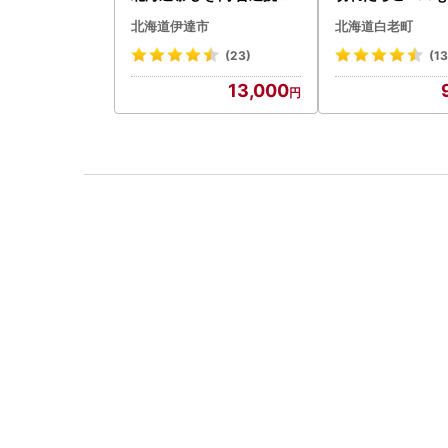
200g 10パック 計2kg
0g AK081
北海道伊達市
北海道白老町
(23)
(1
13,000