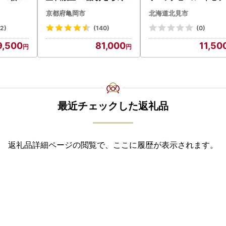
2027 先行予約
( 飲料 飲み物 お酒 ビー
京都府亀岡市
北海道北見市
クラフトビール 瓶ビー
贈答 ギフト 贈り物 お
32)
(140)
(0)
御中元 お歳暮 御歳暮 お
9,500
81,000
11,50
い プレゼント モルトビ
ル 麦芽100% 熨斗 のし 
028-0064】
最近チェックした返礼品
返礼品詳細ページの閲覧で、ここに履歴が表示されます。