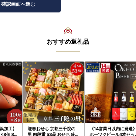
おすすめ返礼品
浜加工】
迎春おせち 京都三千院の
《14営業日以内に発送
×8個 80
里 四段重 53品 おせち 冷蔵
ホーツクビール4本セッ