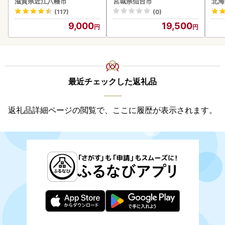
滋賀県近江八幡市
宮城県仙台市
北海
(117)
(0)
9,000
19,500
最近チェックした返礼品
返礼品詳細ページの閲覧で、ここに履歴が表示されます。