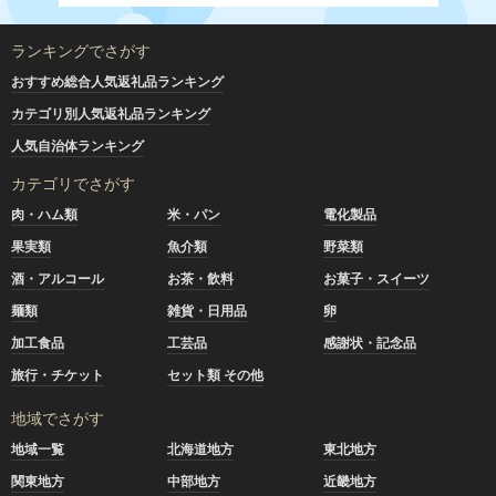
ランキングでさがす
おすすめ総合人気返礼品ランキング
カテゴリ別人気返礼品ランキング
人気自治体ランキング
カテゴリでさがす
肉・ハム類
米・パン
電化製品
果実類
魚介類
野菜類
酒・アルコール
お茶・飲料
お菓子・スイーツ
麺類
雑貨・日用品
卵
加工食品
工芸品
感謝状・記念品
旅行・チケット
セット類 その他
地域でさがす
地域一覧
北海道地方
東北地方
関東地方
中部地方
近畿地方