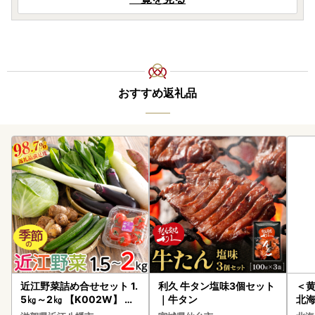
おすすめ返礼品
近江野菜詰め合せセット 1.
利久 牛タン塩味3個セット
＜
5㎏～2㎏ 【K002W】 野
｜牛タン
北海
菜 旬 新鮮
20