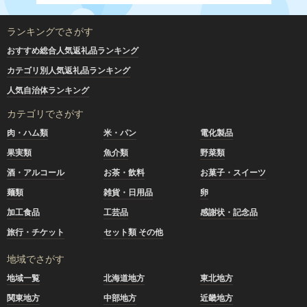
ランキングでさがす
おすすめ総合人気返礼品ランキング
カテゴリ別人気返礼品ランキング
人気自治体ランキング
カテゴリでさがす
肉・ハム類
米・パン
電化製品
果実類
魚介類
野菜類
酒・アルコール
お茶・飲料
お菓子・スイーツ
麺類
雑貨・日用品
卵
加工食品
工芸品
感謝状・記念品
旅行・チケット
セット類 その他
地域でさがす
地域一覧
北海道地方
東北地方
関東地方
中部地方
近畿地方