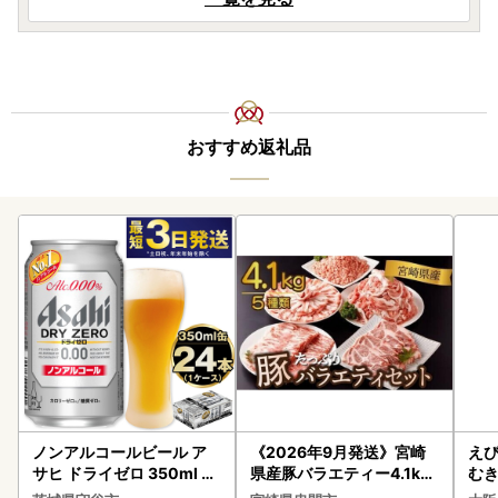
おすすめ返礼品
ノンアルコールビール ア
《2026年9月発送》宮崎
えび
サヒ ドライゼロ 350ml 24
県産豚バラエティー4.1kg
む
本 ノンアル ビール asashi
セット_K033-057-2609