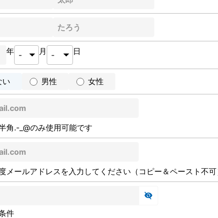
年
月
日
ない
男性
女性
半角.-_@のみ使用可能です
度メールアドレスを入力してください（コピー＆ペースト不可
条件