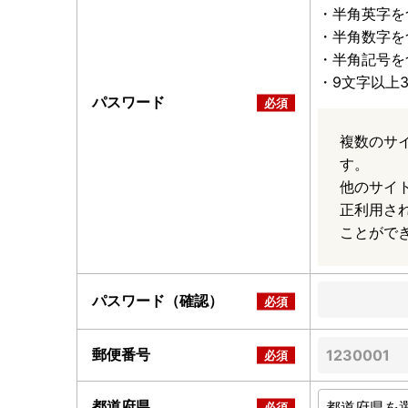
・半角英字を
・半角数字を
・半角記号を
・9文字以上
パスワード
複数のサ
す。
他のサイ
正利用さ
ことがで
パスワード（確認）
郵便番号
都道府県