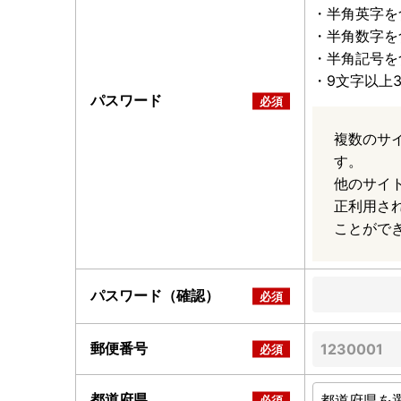
・半角英字を
・半角数字を
・半角記号を
・9文字以上
パスワード
複数のサ
す。
他のサイ
正利用さ
ことがで
パスワード（確認）
郵便番号
都道府県