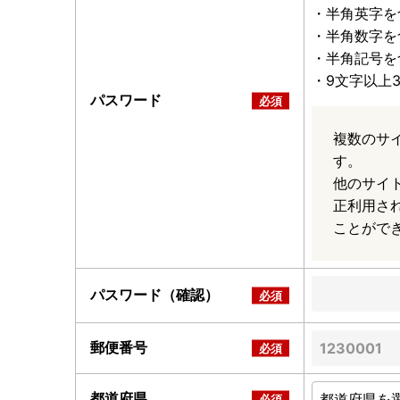
・半角英字を
・半角数字を
・半角記号を
・9文字以上
パスワード
複数のサ
す。
他のサイ
正利用さ
ことがで
パスワード（確認）
郵便番号
都道府県