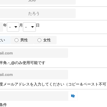
年
月
日
ない
男性
女性
半角.-_@のみ使用可能です
度メールアドレスを入力してください（コピー＆ペースト不可
条件