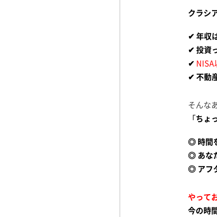
クラシ
✔ 年
✔ 投
✔
NI
✔ 不
そんな
「
ちょ
◎ 時間
◎ あ
◎ ア
やって
今の時