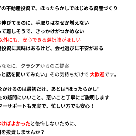
アの不動産投資で、
ほったらかしではじめる資産づくり
収は伸びてるのに、手取りはなぜか増えない
資って難しそうで、きっかけがつかめない
SA以外にも、安心できる選択肢がほしい
動産投資に興味はあるけど、会社選びに不安がある
あなたに、
クラシア
からのご提案
っと話を聞いてみたい
」その気持ちだけで
大歓迎
です。
をかけるのは最初だけ、あとは“ほったらかし”
なたの疑問にいいこと、悪いこと丁寧にご説明します
フターサポートも充実で、忙しい方でも安心！
おけばよかった
と後悔しないために、
間を投資しませんか？