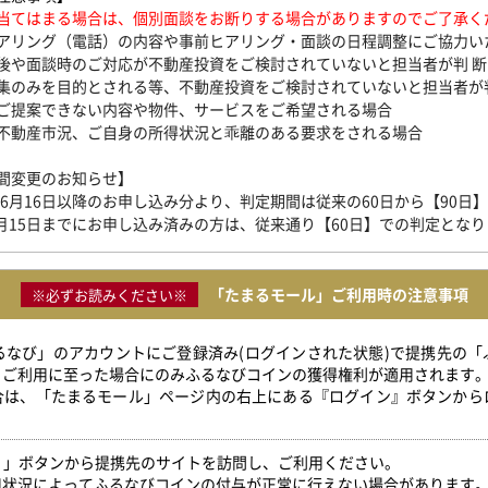
当てはまる場合は、個別面談をお断りする場合がありますのでご了承く
アリング（電話）の内容や事前ヒアリング・面談の日程調整にご協力い
後や面談時のご対応が不動産投資をご検討されていないと担当者が判 
集のみを目的とされる等、不動産投資をご検討されていないと担当者が
ご提案できない内容や物件、サービスをご希望される場合
不動産市況、ご自身の所得状況と乖離のある要求をされる場合
間変更のお知らせ】
5年6月16日以降のお申し込み分より、判定期間は従来の60日から【90日
年6月15日までにお申し込み済みの方は、従来通り【60日】での判定とな
「たまるモール」ご利用時の注意事項
※必ずお読みください※
ふるなび」のアカウントにご登録済み(ログインされた状態)で提携先の
」ご利用に至った場合にのみふるなびコインの獲得権利が適用されます
合は、「たまるモール」ページ内の右上にある『ログイン』ボタンから
得！」ボタンから提携先のサイトを訪問し、ご利用ください。
用状況によってふるなびコインの付与が正常に行えない場合があります