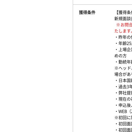
獲得条件
【獲得条
新規面談
※お問
たします
・昨年の
・年齢25
・上場企
めの方
・勤続年
※ヘッド
場合があ
・日本国
・過去3
・弊社提
・現在の
・申込後
・WEB
※初回に
・初回面
・初回面