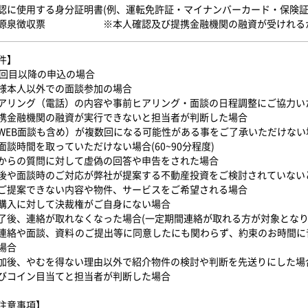
認に使用する身分証明書(例、運転免許証・マイナンバーカード・保険証
の源泉徴収票 ※本人確認及び提携金融機関の融資が受けれるか
件】
2回目以降の申込の場合
様本人以外での面談参加の場合
アリング（電話）の内容や事前ヒアリング・面談の日程調整にご協力い
携金融機関の融資が実行できないと担当者が判断した場合
WEB面談も含め）が複数回になる可能性がある事をご了承いただけない
面談時間を取っていただけない場合(60~90分程度)
からの質問に対して虚偽の回答や申告をされた場合
後や面談時のご対応が弊社が提案する不動産投資をご検討されていない
ご提案できない内容や物件、サービスをご希望される場合
購入に対して決裁権がご自身にない場合
了後、連絡が取れなくなった場合(一定期間連絡が取れる方が対象となり
連絡や面談、資料のご提出等に同意したにも関わらず、約束のお時間に
場合
加後、やむを得ない理由以外で紹介物件の検討や判断を先送りにした場
びコイン目当てと担当者が判断した場合
注意事項】