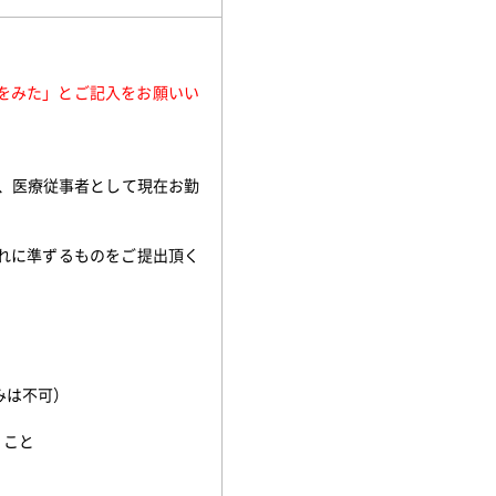
をみた」とご
記入をお願いい
業、医療従事者として現在お勤
れに準ずるものをご提出頂く
方
みは不可）
くこと