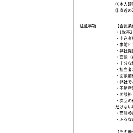
①本人確
②直近
注意事項
【否認条
・1世帯
・申込者
・事前ヒ
・弊社提
・面談（
・十分な
・担当者
・面談前
・弊社で
・不動産
・面談終
・次回の
だけない
・面談参
・ふるな
【その他