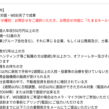
件】
(対面・WEB)完了で成果
合せ種別：お問合せをご選択いただき、お問合せ内容に「たまるモール
。
個人年収550万円以上の方
歳～52歳の方
業(グループ会社含む)、それに準じる企業、もしくは公務員及び、士
数が2年以上の方
ハンティング等ご転職の方は勤続1年以上かつ、オファーレター及びそ
ります
籍をお持ちの方
年以内に病気で手術や2週間以上の入院・投薬等の治療を受けていない
携金融機関の融資が受けられる方
社会環境の中で、不動産投資を前向きに検討されている方
、2週間以内に日程調整、60日以内に面談ができた方のみ対象（電話の
（ZOOM等）または対面で面談が出来る方
限らず、WEB面談をご希望の場合はカメラ・マイクONでご参加いただ
談前までの事前ヒアリング(電話)にご協力いただける方
談前までに以下①②の書類両方をメールにてご提出いただいた方