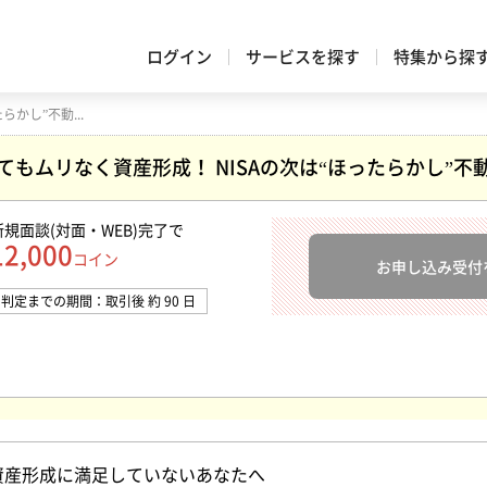
ログイン
サービスを探す
特集から探
忙しくてもムリなく資産形成！ NISAの次は“ほったらかし”不動産投資
てもムリなく資産形成！ NISAの次は“ほったらかし”不
新規面談(対面・WEB)完了
で
12,000
コイン
お申し込み受付
判定までの期間：取引後 約 90 日
資産形成に満足していないあなたへ