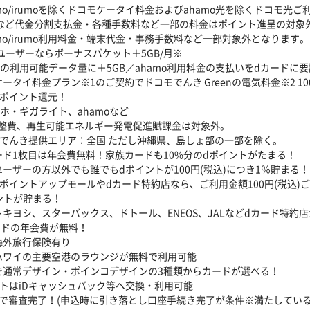
hamo/irumoを除くドコモケータイ料金およびahamo光を除くドコモ光
末など代金分割支払金・各種手数料など一部の料金はポイント進呈の対象
hamo/irumo利用料金・端末代金・事務手数料など一部対象外となります。
oユーザーならボーナスパケット＋5GB/月※
moの利用可能データ量に＋5GB／ahamo利用料金の支払いをdカードに
ケータイ料金プラン※1のご契約でドコモでんき Greenの電気料金※2 1
dポイント還元！
ガホ・ギガライト、ahamoなど
整費、再生可能エネルギー発電促進賦課金は対象外。
モでんき提供エリア：全国 ただし沖縄県、島しょ部の一部を除く。
ード1枚目は年会費無料！家族カードも10%分のdポイントがたまる！
ユーザーの方以外でも誰でもdポイントが100円(税込)につき1％貯まる！
ドポイントアップモールやdカード特約店なら、ご利用金額100円(税込)
ントが貯まる！
トキヨシ、スターバックス、ドトール、ENEOS、JALなどdカード特約
カードの年会費が無料！
海外旅行保険有り
ハワイの主要空港のラウンジが無料で利用可能
きで通常デザイン・ポインコデザインの3種類からカードが選べる！
ントはiDキャッシュバック等へ交換・利用可能
分で審査完了！(申込時に引き落とし口座手続き完了が条件※満たしてい