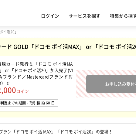
ログイン
サービスを探す
特集から探
 ポイ活20」
カード GOLD「ドコモ ポイ活MAX」 or 「ドコモ ポイ活2
新規カード発行＆「ドコモ ポイ活MA
X」 or 「ドコモ ポイ活20」加入完了(VI
SAブランド／Mastercardブランド対
象）
で
お申し込み受付
2,000
コイン
判定までの期間：取引後 約 60 日
プラン「ドコモ ポイ活 MAX」「ドコモ ポイ活20」の登場！