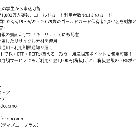
)
以上の学生から申込可能
が1,000万人突破、ゴールドカード利用者数No.1※のカード
2023/5/19～5/22・20-79歳のゴールドカード保有者2,067名を
査）
情報の裏面印字でセキュリティ面にも配慮
配慮したリサイクル素材を使用
報通知・利用制限通知が届く
ントで株・ETF・REITが買える！期間・用途限定ポイントも使用可能！
の月額サービスでもご利用料金1,000円(税抜)ごとに税抜金額の10％ポ
ン
ストア
ケア
r docomo
or docomo
y+（ディズニープラス）