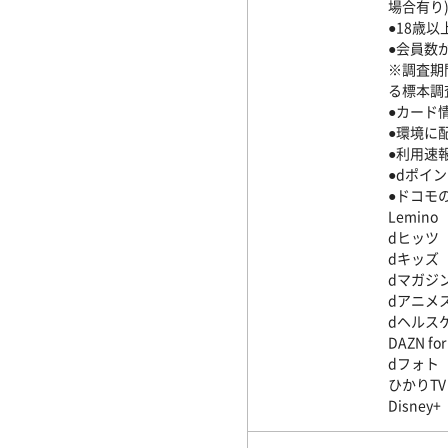
場合有り
●18歳
●会員数
※調査期間
る標本調
●カード
●環境に
●利用速
●dポイ
●ドコモ
Lemino
dヒッツ
dキッズ
dマガジ
dアニメ
dヘルス
DAZN fo
dフォト
ひかりTV f
Disne