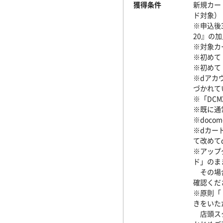
獲得条件
新規カード
ド対象）
※申込後
20』の
※対象カー
※初めて
※初めて「
※dアカウ
づかれて
※「DC
※既に通
※doc
※dカー
て改めて
※アップ
ド」のま
その場合
確認くだ
※原則「
きをいた
店頭スタ