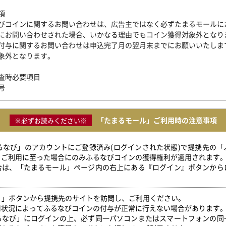
項
びコインに関するお問い合わせは、広告主ではなく必ずたまるモールに
にお問い合わせされた場合、いかなる理由でもコイン獲得対象外となり
付与に関するお問い合わせは申込完了月の翌月末までにお願いいたしま
象外となります。
査時必要項目
号
「たまるモール」ご利用時の注意事項
※必ずお読みください※
ふるなび」のアカウントにご登録済み(ログインされた状態)で提携先の
」ご利用に至った場合にのみふるなびコインの獲得権利が適用されます
合は、「たまるモール」ページ内の右上にある『ログイン』ボタンから
得！」ボタンから提携先のサイトを訪問し、ご利用ください。
用状況によってふるなびコインの付与が正常に行えない場合があります
るなび」にログインの上、必ず同一パソコンまたはスマートフォンの同