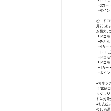
┗dカード
┗ポイン
④「ドコ
月20G
ム最大6
「ドコモ
┗みんな
┗dカー
┗ドコモ光
┗ドコモ
「ドコモ
┗dカード
┗ポイン
●マネッ
※NIS
※クレジ
ドは対象
●お支払
の10％