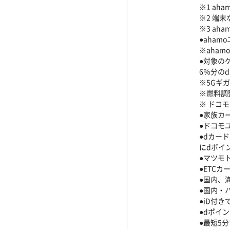
※1 a
※2 端
※3 a
●aham
※aha
●対象の
6％分の
※5Gギ
※燃料調
※ ドコ
●家族カ
●ドコモ
●dカー
にdポイ
●マツモ
●ETC
●国内、
●国内・
●iD付
●dポイ
●最短5