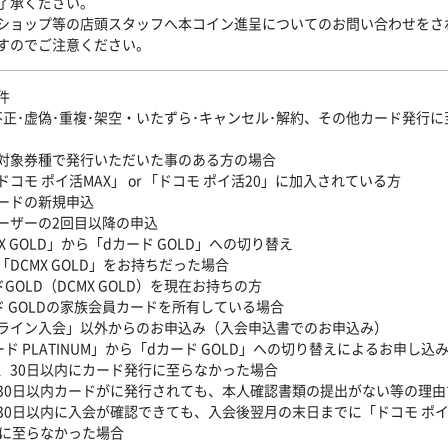
了承ください。
ョップ等の店頭スタッフへ本コイン進呈についてのお問い合わせをさ
すのでご注意ください。
件
不正･虚偽･重複･架空・いたずら･キャンセル･解約、その他カード発行
対象券種で発行いただいた事のある方の場合
コモ ポイ活MAX」 or 「ドコモ ポイ活20」に加入されている方
ードの新規申込
ーザーの2回目以降の申込
X GOLD」から「dカード GOLD」への切り替え
「DCMX GOLD」をお持ちだった場合
GOLD（DCMX GOLD）を現在お持ちの方
ド GOLDの家族会員カードを所有している場合
ライン入会」以外からのお申込み（入会申込書でのお申込み）
ド PLATINUM」から「dカード GOLD」への切り替えによるお申し込
、30日以内にカード発行に至らなかった場合
30日以内カードがに発行されても、本人確認書類の提出がない等の理
30日以内に入会が確認できても、入会後翌月の末日までに「ドコモ ポイ活M
入に至らなかった場合