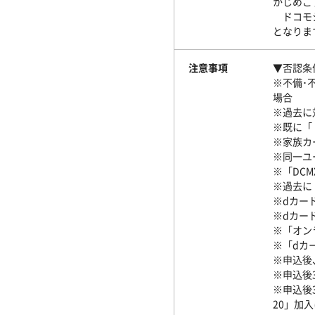
かじめご
ドコモシ
となりま
注意事項
▼否認条
※不備･
場合
※過去に
※既に「ド
※家族カ
※同一ユ
※「DCM
※過去に
※dカード
※dカー
※「オン
※「dカー
※申込後
※申込後
※申込後
20」加