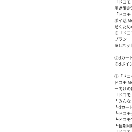
「ドコモ
用途限定
「ドコモ
ポイ活 
だくため
※「ドコ
プラン
※1:ネ
②dカー
※dポイ
③「ドコ
ドコモ 
ー向けの
「ドコモ
┗みんな
┗dカー
┗ドコモ光
┗ドコモ
┗長期利用
「ドコモ