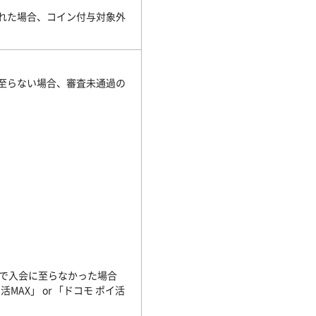
れた場合、コイン付与対象外
に至らない場合、審査未通過の
み
由で入会に至らなかった場合
AX」 or 「ドコモ ポイ活