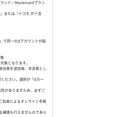
ンド／Mastercardブラン
X』または『ドコモ ポイ活
20」で同一のdアカウントが紐
対象
で対象となります。
家族会員を退会後、本会員とし
択ください。選択が「dカー
能性がありますため、必ずご
べてご自身によるオンライン手続
る補填も行えませんのであら