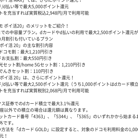
/d払い等で最大5,000ポイント還元
トを充当すれば実質税込2,948円/月で利用可能
モ ポイ活20」のメリットをご紹介！
Bまでの中容量プラン。dカードやd払いの利用で最大2,500ポイント還元が
カ月割引も付いているプラン
 ポイ活 20」の主な割引内容
ドコモ割：最大1,210円引き
ドお支払割：最大550円引き
セット割/home 5Gセット割：1,210円引き
でんきセット割：110円引き
 ポイ活 20」は、さらにポイント還元！
/d払い等で最大2,500ポイント還元（うち1,000ポイントはdカード積
トを充当すれば実質税別2,068円/月で利用可能
クス証券でのdカード積立で最大3.1％還元
A口座以外での積立の場合は還元額は異なります。
ットカード番号「4363」、「5344」、「5365」のいずれかから始ま
外です。
い方法を「dカード GOLD」に設定すると、対象のドコモ利用料金の1,0
還元！