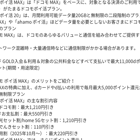
 ポイ活 MAX」は「ドコモ MAX」をベースに、対象となる決済のご利
）がたまるドコモポイ活プラン。
 ポイ活 20」は、月間利用可能データ量20GBと無制限の二段階制のプ
MAX」や「ahamo ポイ活」ほどデータ量を必要としないお客さまにド
のプラン
モ MAX」は、ドコモのあらゆるバリューと通信を組み合わせてご提供
ットワーク混雑時・大量通信時などに通信制限がかかる場合があります。
ド GOLD入会＆利用＆対象の公共料金などすべて支払いで最大11,000
ント(期間・用途限定)
モ ポイ活 MAX」のメリットをご紹介！
MAXの特典に加え、dカードやd払いの利用で毎月最大5,000ポイント
無制限プラン
 ポイ活 MAX」の主な割引内容
ドコモ割：最大1,210円引き
ドお支払割：最大550円引き
セット割/home 5Gセット割：1,210円引き
でんきセット割：110円引き
割（2025年10月～）：最大220円引き
 ポイ活 MAX」では、さらにポイント還元！