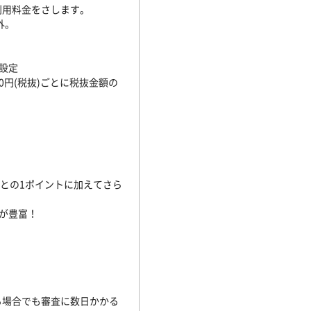
ご利用料金をさします。
外。
要設定
00円(税抜)ごとに税抜金額の
ごとの1ポイントに加えてさら
店が豊富！
る場合でも審査に数日かかる