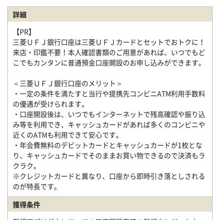
詳細
【PR】
三菱ＵＦＪ銀行口座は三菱ＵＦＪカードとセットでおトクに！
来店・印鑑不要！本人確認書類のご用意があれば、いつでもど
こでもカンタンに普通預金口座開設のお申し込みができます。
＜三菱ＵＦＪ銀行口座のメリット＞
・一定の条件を満たすと当行や提携先コンビニATM利用手数料
の優遇が受けられます。
・口座開設後は、いつでもインターネットで残高確認や振り込
み等を利用でき、キャッシュカードがあれば多くのコンビニや
近くのATMも利用できて安心です。
・年会費無料のデビットカードとキャッシュカードが1枚とな
り、キャッシュカードでそのままお買い物できるので決済もラ
クラク。
※クレジットカードと異なり、口座から即時引き落としされる
のが特長です。
獲得条件