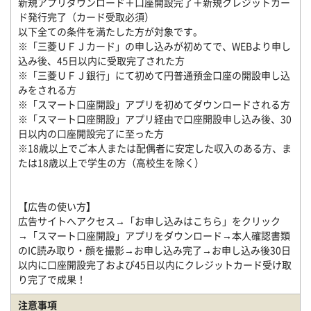
新規アプリダウンロード＋口座開設完了＋新規クレジットカー
ド発行完了（カード受取必須）
以下全ての条件を満たした方が対象です。
※「三菱ＵＦＪカード」の申し込みが初めてで、WEBより申し
込み後、45日以内に受取完了された方
※「三菱ＵＦＪ銀行」にて初めて円普通預金口座の開設申し込
みをされる方
※「スマート口座開設」アプリを初めてダウンロードされる方
※「スマート口座開設」アプリ経由で口座開設申し込み後、30
日以内の口座開設完了に至った方
※18歳以上でご本人または配偶者に安定した収入のある方、ま
たは18歳以上で学生の方（高校生を除く）
【広告の使い方】
広告サイトへアクセス→「お申し込みはこちら」をクリック
→「スマート口座開設」アプリをダウンロード→本人確認書類
のIC読み取り・顔を撮影→お申し込み完了→お申し込み後30日
以内に口座開設完了および45日以内にクレジットカード受け取
り完了で成果！
注意事項