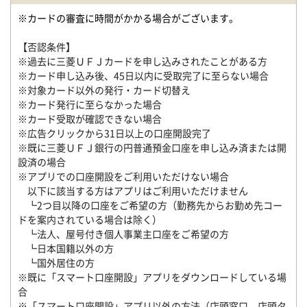
※カードの審査に時間がかかる場合がございます。
【否認条件】
※過去に三菱ＵＦＪカードを申し込みされたことがある方
※カード申し込み後、45日以内に受取完了に至らない場合
※対象カード以外の発行・カード切替え
※カード発行に至らなかった場合
※カード受取が確認できない場合
※広告クリックから31日以上の口座開設完了
※既に三菱ＵＦＪ銀行の円普通預金口座を申し込み済または開
設済の場合
※アプリでの口座開設をご利用いただけない場合
以下に該当する方はアプリはご利用いただけません
┗2つ目以降の口座をご希望の方（勤務先からお勤め先コー
ドを案内されている場合は除く）
┗法人、屋号付き個人事業主口座をご希望の方
┗日本国籍以外の方
┗国外居住の方
※既に「スマート口座開設」アプリをダウンロードしている場
合
※「スマート口座開設」アプリ以外の方法（店頭窓口、店頭タ