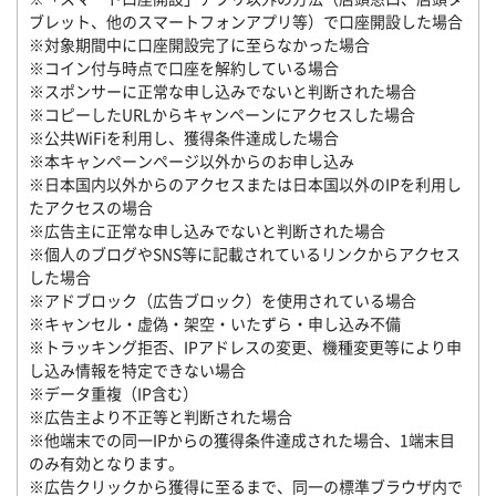
ブレット、他のスマートフォンアプリ等）で口座開設した場合
※対象期間中に口座開設完了に至らなかった場合
※コイン付与時点で口座を解約している場合
※スポンサーに正常な申し込みでないと判断された場合
※コピーしたURLからキャンペーンにアクセスした場合
※公共WiFiを利用し、獲得条件達成した場合
※本キャンペーンページ以外からのお申し込み
※日本国内以外からのアクセスまたは日本国以外のIPを利用し
たアクセスの場合
※広告主に正常な申し込みでないと判断された場合
※個人のブログやSNS等に記載されているリンクからアクセス
した場合
※アドブロック（広告ブロック）を使用されている場合
※キャンセル・虚偽・架空・いたずら・申し込み不備
※トラッキング拒否、IPアドレスの変更、機種変更等により申
し込み情報を特定できない場合
※データ重複（IP含む）
※広告主より不正等と判断された場合
※他端末での同一IPからの獲得条件達成された場合、1端末目
のみ有効となります。
※広告クリックから獲得に至るまで、同一の標準ブラウザ内で