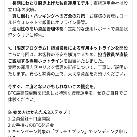
・
長期にわたり磨き上げた独自運用モデル
：提携運用会社は設
立10年の実績。
・
貸し倒れ・ハッキングへの万全の対策
：お客様の資産はコー
ルドウォレットで厳重にオフライン保管。
・
透明性の高い資産管理体制
：定期的な運用レポートで資産状
況をクリアに報告。
📞
【限定プログラム】担当役員による専用ホットラインを開設
さらに今回は、お客様の不安を解消するため、
担当役員が直接
ご説明する専用ホットライン
を設置いたしました。
実際の運用内容やリスク管理の詳細について、丁寧にご説明い
たします。安心と納得の上で、大切な資産をお預けください。
今すぐ、二度とないかもしれないこの機会を
。
BTC最高値更新を記念した特別な資産運用を、ぜひご自身でご
体験ください。
📝
始め方はかんたん3ステップ！
1.会員登録＋口座開設
2.お手持ちのBTCを送金
3.キャンペーン対象の「プラチナプラン」でレンディング申し