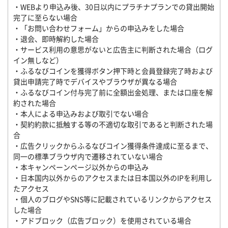
・WEBより申込み後、30日以内にプラチナプランでの貸出開始
完了に至らない場合
・「お問い合わせフォーム」からの申込みをした場合
・退会、即時解約した場合
・サービス利用の意思がないと広告主に判断された場合（ログ
イン無しなど）
・ふるなびコインを獲得ボタン押下時と会員登録完了時および
貸出申請完了時でデバイスやブラウザが異なる場合
・ふるなびコイン付与完了前に全額出金処理、または口座を解
約された場合
・本人による申込みおよび取引でない場合
・契約約款に抵触する等の不適切な取引であると判断された場
合
・広告クリックからふるなびコイン獲得条件達成に至るまで、
同一の標準ブラウザ内で遷移されていない場合
・本キャンペーンページ以外からの申込み
・日本国内以外からのアクセスまたは日本国以外のIPを利用し
たアクセス
・個人のブログやSNS等に記載されているリンクからアクセス
した場合
・アドブロック（広告ブロック）を使用されている場合