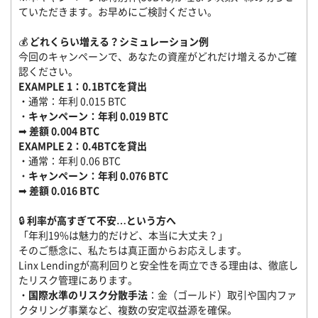
ていただきます。お早めにご検討ください。
💰
どれくらい増える？シミュレーション例
今回のキャンペーンで、あなたの資産がどれだけ増えるかご確
認ください。
EXAMPLE 1：0.1BTCを貸出
・通常：年利 0.015 BTC
・
キャンペーン：年利 0.019 BTC
➡
差額 0.004 BTC
EXAMPLE 2：0.4BTCを貸出
・通常：年利 0.06 BTC
・
キャンペーン：年利 0.076 BTC
➡
差額 0.016 BTC
🔒
利率が高すぎて不安…という方へ
「年利19%は魅力的だけど、本当に大丈夫？」
そのご懸念に、私たちは真正面からお応えします。
Linx Lendingが高利回りと安全性を両立できる理由は、徹底し
たリスク管理にあります。
・
国際水準のリスク分散手法
：金（ゴールド）取引や国内ファ
クタリング事業など、複数の安定収益源を確保。