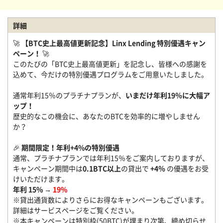
詳細
🚀
【BTC史上最高値更新記念】Linx Lending 特別優遇キャン
ペーン！
🚀
このたびの「BTC史上最高値更新」を記念し、皆様への感謝を
込めて、今だけの特別優遇プログラムをご用意いたしました。
通常年利15％のプラチナプランが、
いまだけ年利19％に大幅ア
ップ！
歴史的なこの機会に、あなたのBTCを効率的に増やしません
か？
🎉
期間限定！年利+4%の特別優遇
通常、プラチナプランでは年利15％をご案内しておりますが、
キャンペーン期間中は
0.1BTC以上
の貸出で
+4％
の優遇をお受
けいただけます。
年利 15% →
19%
※貸出通貨数によりさらにお得なキャンペーンもございます。
詳細はサービスページをご覧ください。
※本キャンペーンは特別枠(50BTC)が埋まり次第、締め切らせ