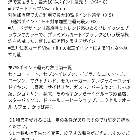
済で支払うと、最大10％ポイント還元！（※4～8）
■リワードアップ Visa Infinite
対象加盟店でのご利用で最大10%ポイント還元（※9）
（通常ポイント1％＋対象加盟店還元最大9％）
■カードデザインは高級感＆トレンド感のあるグレイッシュブ
ラウンのカラーで、プレミアムカード≠ブラックという既存概
念を払拭した、新しい価値観を表すデザイン。
■三井住友カード Visa Infinite限定イベントによる特別な体験
が可能
▼7％ポイント還元対象店舗一覧
セイコーマート、セブン‐イレブン、ポプラ、ミニストップ、
ローソン、マクドナルド、モスバーガー、ケンタッキーフライ
ドチキン、吉野家、サイゼリヤ、ガスト、バーミヤン、しゃぶ
葉、ジョナサン、夢庵、その他すかいらーくグループ飲食店、
スターバックス、ドトールコーヒーショップ、エクセルシオー
ル カフェ 、かっぱ寿司
※1 特典を受けるには一定の条件がありますので詳細をご確認
ください。
※1 本特典は予告なく変更、終了する場合がございますのでご
了承ください。