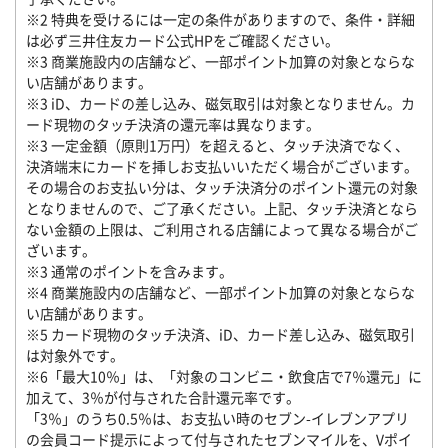
※2 特典を受けるには一定の条件がありますので、条件・詳細
は必ず三井住友カード公式HPをご確認ください。
※3 商業施設内の店舗など、一部ポイント加算の対象とならな
い店舗があります。
※3 iD、カードの差し込み、磁気取引は対象となりません。カ
ード現物のタッチ決済の還元率は異なります。
※3 一定金額（原則1万円）を超えると、タッチ決済でなく、
決済端末にカードを挿しお支払いいただく場合がございます。
その場合のお支払い分は、タッチ決済分のポイント還元の対象
となりませんので、ご了承ください。上記、タッチ決済となら
ない金額の上限は、ご利用される店舗によって異なる場合がご
ざいます。
※3 通常のポイントを含みます。
※4 商業施設内の店舗など、一部ポイント加算の対象とならな
い店舗があります。
※5 カード現物のタッチ決済、iD、カード差し込み、磁気取引
は対象外です。
※6「最大10％」は、「対象のコンビニ・飲食店で7％還元」に
加えて、3％が付与された合計還元率です。
「3％」のうち0.5％は、お支払い時のセブン-イレブンアプリ
の会員コード提示によって付与されたセブンマイルを、Vポイ