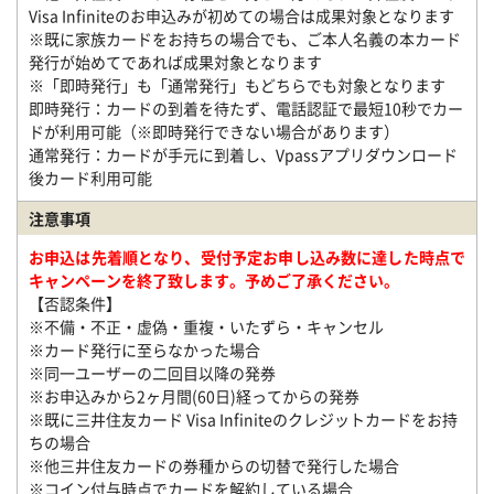
Visa Infiniteのお申込みが初めての場合は成果対象となります
※既に家族カードをお持ちの場合でも、ご本人名義の本カード
発行が始めてであれば成果対象となります
※「即時発行」も「通常発行」もどちらでも対象となります
即時発行：カードの到着を待たず、電話認証で最短10秒でカー
ドが利用可能（※即時発行できない場合があります）
通常発行：カードが手元に到着し、Vpassアプリダウンロード
後カード利用可能
注意事項
お申込は先着順となり、受付予定お申し込み数に達した時点で
キャンペーンを終了致します。予めご了承ください。
【否認条件】
※不備・不正・虚偽・重複・いたずら・キャンセル
※カード発行に至らなかった場合
※同一ユーザーの二回目以降の発券
※お申込みから2ヶ月間(60日)経ってからの発券
※既に三井住友カード Visa Infiniteのクレジットカードをお持
ちの場合
※他三井住友カードの券種からの切替で発行した場合
※コイン付与時点でカードを解約している場合