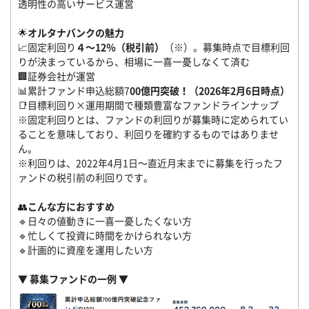
透明性の高いサービス運営
🌟
オルタナバンクの魅力
📈固定利回り
４～12％（税引前）
（※）。募集時点で目標利回
りが決まっているから、相場に一喜一憂しなくて済む
🏢証券会社が運営
📊累計ファンド申込総額7
00億円突破！（2026年2月6日時点）
📑目標利回り×運用期間で種類豊富なファンドラインナップ
※固定利回りとは、ファンドの利回りが募集時に定められてい
ることを意味しており、利回りを確約するものではありませ
ん。
※利回りは、2022年4月1日～直近月末までに募集を行ったフ
ァンドの税引前の利回りです。
👥
こんな方におすすめ
🔹日々の値動きに一喜一憂したくない方
🔹忙しくて投資に時間をかけられない方
🔹計画的に資産を運用したい方
▼ 募集ファンドの一例 ▼