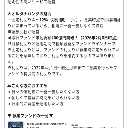
透明性の高いサービス運営
🌟
オルタナバンクの魅力
📈固定利回り
４～12％（税引前）
（※）。募集時点で目標利回
りが決まっているから、相場に一喜一憂しなくて済む
🏢証券会社が運営
📊累計ファンド申込総額7
00億円突破！（2026年2月6日時点）
📑目標利回り×運用期間で種類豊富なファンドラインナップ
※固定利回りとは、ファンドの利回りが募集時に定められてい
ることを意味しており、利回りを確約するものではありませ
ん。
※利回りは、2022年4月1日～直近月末までに募集を行ったフ
ァンドの税引前の利回りです。
👥
こんな方におすすめ
🔹日々の値動きに一喜一憂したくない方
🔹忙しくて投資に時間をかけられない方
🔹計画的に資産を運用したい方
▼ 募集ファンドの一例 ▼