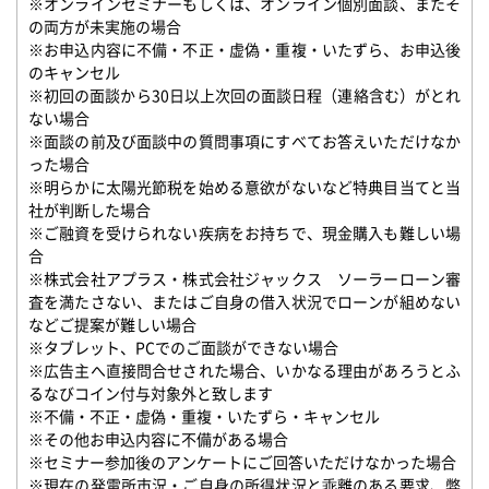
※オンラインセミナーもしくは、オンライン個別面談、またそ
の両方が未実施の場合
※お申込内容に不備・不正・虚偽・重複・いたずら、お申込後
のキャンセル
※初回の面談から30日以上次回の面談日程（連絡含む）がとれ
ない場合
※面談の前及び面談中の質問事項にすべてお答えいただけなか
った場合
※明らかに太陽光節税を始める意欲がないなど特典目当てと当
社が判断した場合
※ご融資を受けられない疾病をお持ちで、現金購入も難しい場
合
※株式会社アプラス・株式会社ジャックス ソーラーローン審
査を満たさない、またはご自身の借入状況でローンが組めない
などご提案が難しい場合
※タブレット、PCでのご面談ができない場合
※広告主へ直接問合せされた場合、いかなる理由があろうとふ
るなびコイン付与対象外と致します
※不備・不正・虚偽・重複・いたずら・キャンセル
※その他お申込内容に不備がある場合
※セミナー参加後のアンケートにご回答いただけなかった場合
※現在の発電所市況・ご自身の所得状況と乖離のある要求、弊