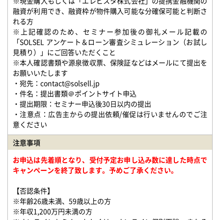
※現金購入もしくは「エレビスタ株式会社」の提携金融機関の
融資が利用でき、融資枠が物件購入可能な分確保可能と判断さ
れる方
※上記確認のため、セミナー参加後の御礼メール記載の
「SOLSEL アンケート＆ローン審査シミュレーション（お試し
見積り）」にご回答いただくこと
※本人確認書類や源泉徴収票、保険証などはメールにて提出を
お願いいたします
・宛先：contact@solsell.jp
・件名：提出書類＠ポイントサイト申込
・提出期限：セミナー申込後30日以内の提出
・注意点：広告主からの提出依頼/催促は行いませんのでご注
意ください
注意事項
お申込は先着順となり、受付予定お申し込み数に達した時点で
キャンペーンを終了致します。予めご了承ください。
【否認条件】
※年齢26歳未満、59歳以上の方
※年収1,200万円未満の方