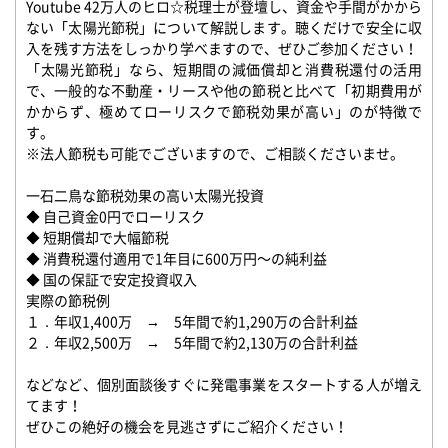
Youtube 42万人のヒロ☆税理士が登壇し、資金や手間がかから
ない「太陽光節税」について解説します。聴くだけで安全に収
入を残す方法をしっかり学べますので、ぜひご参加ください！
「太陽光節税」なら、短期間の減価償却と消費税還付の活用
で、一般的な不動産・リースや他の節税と比べて「初期費用が
かからず、極めてローリスクで節税効果が高い」のが特徴で
す。
※法人節税も可能でございますので、ご相談くださいませ。
一石二鳥な節税効果の高い太陽光投資
◆ 自己資金0円でローリスク
◆ 短期償却で大幅節税
◆ 消費税還付適用で1年目に600万円〜の純利益
◆ 国の保証で安定投資収入
実際の節税例
１．年収1,400万 → 5年間で約1,290万の合計利益
２．年収2,500万 → 5年間で約2,130万の合計利益
などなど、個別面談後すぐに発電事業をスタートする人が増え
てます！
ぜひこの絶好の機会を見逃さずにご紹介ください！