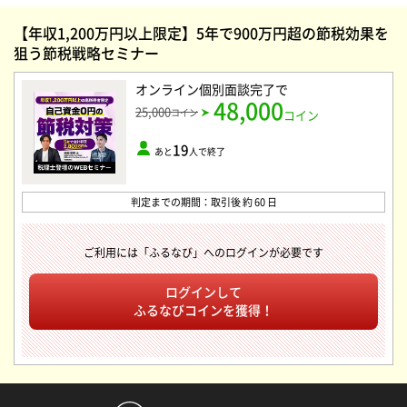
【年収1,200万円以上限定】5年で900万円超の節税効果を
狙う節税戦略セミナー
オンライン個別面談完了
で
48,000
25,000
コイン
コイン
19
あと
人で終了
判定までの期間：取引後 約 60 日
ご利用には「ふるなび」へのログインが必要です
ログインして
ふるなびコインを獲得！