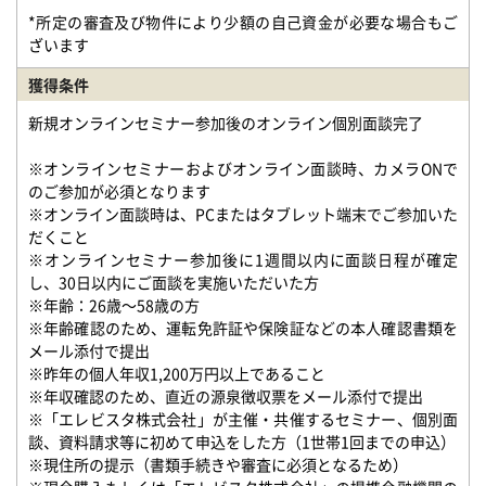
*所定の審査及び物件により少額の自己資金が必要な場合もご
ざいます
獲得条件
新規オンラインセミナー参加後のオンライン個別面談完了
※オンラインセミナーおよびオンライン面談時、カメラONで
のご参加が必須となります
※オンライン面談時は、PCまたはタブレット端末でご参加いた
だくこと
※オンラインセミナー参加後に1週間以内に面談日程が確定
し、30日以内にご面談を実施いただいた方
※年齢：26歳〜58歳の方
※年齢確認のため、運転免許証や保険証などの本人確認書類を
メール添付で提出
※昨年の個人年収1,200万円以上であること
※年収確認のため、直近の源泉徴収票をメール添付で提出
※「エレビスタ株式会社」が主催・共催するセミナー、個別面
談、資料請求等に初めて申込をした方（1世帯1回までの申込）
※現住所の提示（書類手続きや審査に必須となるため）