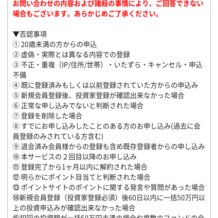
お問い合わせの内容および諸般の事情により、ご回答できない
場合もございます。あらかじめご了承ください。
▼否認事項
① 20歳未満の方からの申込
② 虚偽・実際とは異なる内容での登録
③ 不正・重複（IP/住所/世帯）・いたずら・キャンセル・申込
不備
④ 既に登録済みもしくは以前登録されていた方からの申込み
⑤ 新規会員登録後、投資家登録が確認出来なかった場合
⑥ 正常な申し込みでないと判断された場合
⑦ 登録を削除した場合
⑧ すでにお申し込みしたことのある方のお申し込み(過去に会
員登録のみされている方含む)
⑨ 退会済み会員様からの登録も含め既存登録者からの申し込み
⑩ 本サービスの２回目以降のお申し込み
⑪ 登録完了から1ヶ月以内に解約された場合
⑫ 明らかにポイント目当てと判断された場合
⑬ ポイントサイトのポイントに関する発言や質問があった場合
⑭新規会員登録（投資家登録必須）後60日以内に一括50万円以
上の投資申込みが確認出来なかった場合
⑮初回の投資額が一括50万円未満の場合や複数のファンドの合