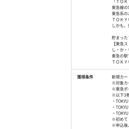
「ＴＯＫ
東急線の
東急系の
ＴＯＫＹ
しかも、
貯まった
【東急ス
し・か・
東急の駅
ＴＯＫＹ
獲得条件
新規カード
※対象カ
※東急ポ
※以下3
・TOKYU
・TOKYU
・TOKYU 
※初めて
※申込後