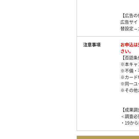
【広告の
広告サイ
替設定→
注意事項
お申込は
さい。
【否認条
※本キャ
※不備・
※カード
※同一ユ
※その他
【成果調
＜調査必
・19か