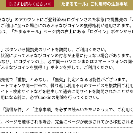
「たまるモール」ご利用時の注意事項
※必ずお読みください※
ふるなび」のアカウントにご登録済み(ログインされた状態)で提携先の
」ご利用に至った場合にのみふるなびコインの獲得権利が適用されます
合は、「たまるモール」ページ内の右上にある『ログイン』ボタンから
得！」ボタンから提携先のサイトを訪問し、ご利用ください。
用状況によってふるなびコインの付与が正常に行えない場合があります
るなび」にログインの上、必ず同一パソコンまたはスマートフォンの同
「ふるなびコインを獲得！」ボタンを押して、ご利用ください。
提携先側で「重複」とみなし、「無効」判定となる可能性がございます。
マートフォンや同一世帯で、繰り返し利用不可のサービスを複数回ご利
サイト・検索サイトなどを経由して過去に同サイトを訪問されたことが
用になる前に、必ずCookieの削除を行ってください。
いる「獲得条件」と「注意事項」を必ずお読みいただいたうえで、ご利用
時に、ページを遷移される場合、完全にページが表示されてから移動され