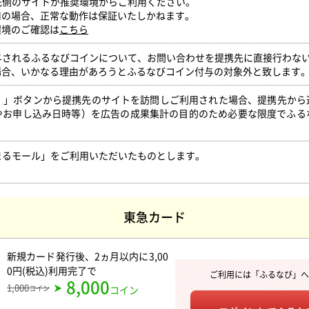
携先側のサイトが推奨環境からご利用ください。
用の場合、正常な動作は保証いたしかねます。
環境のご確認は
こちら
付与されるふるなびコインについて、お問い合わせを提携先に直接行わな
場合、いかなる理由があろうとふるなびコイン付与の対象外と致します
得！」ボタンから提携先のサイトを訪問しご利用された場合、提携先か
やお申し込み日時等）を広告の成果集計の目的のため必要な限度でふる
。
まるモール」をご利用いただいたものとします。
東急カード
新規カード発行後、2ヵ月以内に3,00
0円(税込)利用完了
で
ご利用には「ふるなび」
8,000
1,000
コイン
コイン