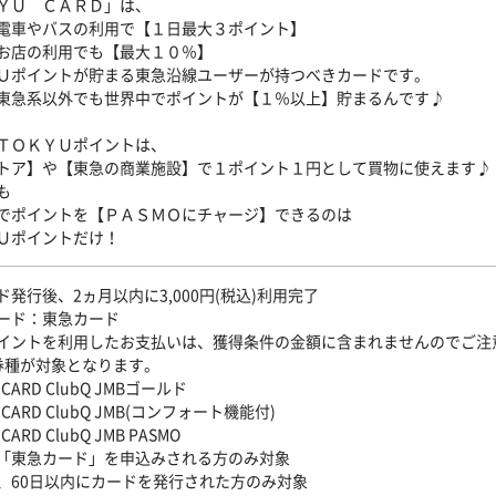
ＹＵ ＣＡＲＤ」は、
電車やバスの利用で【１日最大３ポイント】
お店の利用でも【最大１０％】
Ｕポイントが貯まる東急沿線ユーザーが持つべきカードです。
東急系以外でも世界中でポイントが【１％以上】貯まるんです♪
ＴＯＫＹＵポイントは、
トア】や【東急の商業施設】で１ポイント１円として買物に使えます♪
も
でポイントを【ＰＡＳＭＯにチャージ】できるのは
Ｕポイントだけ！
発行後、2ヵ月以内に3,000円(税込)利用完了
ード：東急カード
イントを利用したお支払いは、獲得条件の金額に含まれませんのでご注
券種が対象となります。
 CARD ClubQ JMBゴールド
 CARD ClubQ JMB(コンフォート機能付)
CARD ClubQ JMB PASMO
「東急カード」を申込みされる方のみ対象
、60日以内にカードを発行された方のみ対象