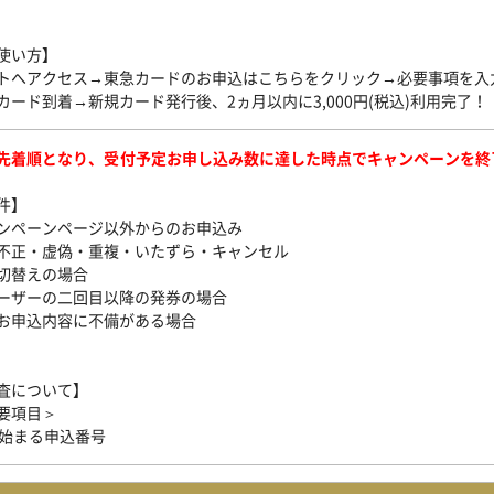
使い方】
トへアクセス→東急カードのお申込はこちらをクリック→必要事項を入
カード到着→新規カード発行後、2ヵ月以内に3,000円(税込)利用完了！
先着順となり、受付予定お申し込み数に達した時点でキャンペーンを終
件】
ンペーンページ以外からのお申込み
不正・虚偽・重複・いたずら・キャンセル
切替えの場合
ーザーの二回目以降の発券の場合
お申込内容に不備がある場合
査について】
要項目＞
ら始まる申込番号