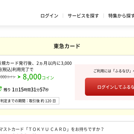
ログイン
サービスを探す
特集から探
東急カード
新規カード発行後、2ヵ月以内に3,000
円(税込)利用完了
で
ご利用には「ふるなび」
8,000
,000
コイン
コイン
ログインして
ふる
1
15
31
56
残り
日
時間
分
秒
判定までの期間：取引後 約 120 日
マストカード「ＴＯＫＹＵ ＣＡＲＤ」をお持ちですか？