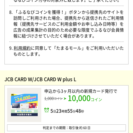
8. 「ふるなびコインを獲得！」ボタンから提携先のサイトを
訪問しご利用された場合、提携先から送信されたご利用情
報（提携先サービスのご利用金額やお申し込み日時等）を
広告の成果集計の目的のため必要な限度でふるなび会員情
報に紐づけさせていただく場合があります。
9.
利用規約
に同意して「たまるモール」をご利用いただいた
ものとします。
JCB CARD W/JCB CARD W plus L
申込から3ヶ月以内の新規カード発行
で
10,000
1,000
コイン
コイン
5
23
55
47
日
時間
分
秒
判定までの期間：取引後 約 60 日