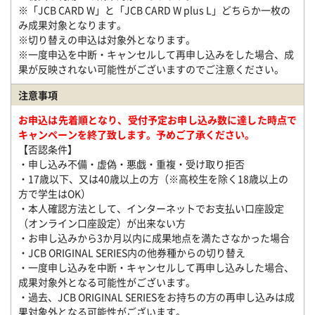
※「JCB CARD W」と「JCB CARD W plus L」どちらか一枚の
み成果対象となります。
※切り替えの申込は対象外となります。
※一度申込を中断・キャンセルして再申し込みをした場合、成
果が反映されない可能性がございますのでご注意ください。
注意事項
お申込は先着順となり、受付予定お申し込み数に達した時点で
キャンペーンを終了致します。予めご了承ください。
【否認条件】
・申し込み不備・虚偽・悪戯・重複・受け取り拒否
・17歳以下、又は40歳以上の方（※高校生を除く18歳以上の
方で学生はOK）
・本人確認方法として、インターネットでお支払い口座設定
（オンライン口座設定）が出来ない方
・お申し込みから3か月以内に成果地点を満たさなかった場合
・JCB ORIGINAL SERIES内の他券種からの切り替え
・一度申し込みを中断・キャンセルして再申し込みした場合、
成果対象外となる可能性がございます。
・過去、JCB ORIGINAL SERIESをお持ちの方の再申し込みは成
果対象外となる可能性がございます。