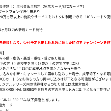
条件無！】年会費永年無料（家族カード/ETCカード含）
スマートフォン保険付帯あり
20万ヵ所以上の施設やサービスをおトクに利用できる「JCB カードS 
3ヶ月以内の新規カード発行
先着順となり、受付予定お申し込み数に達した時点でキャンペーンを終
件】
み不備・虚偽・悪戯・重複・受け取り拒否
以下の方（※高校生を除く18歳以上の方で学生はOK）
込みから3か月以内に成果地点を満たさなかった場合
し込みを中断・キャンセルして再申し込みした場合、成果却下となる可
JCBカード Sをお持ちの方の再申し込みは却下となる可能性がございま
オリジナルシリーズ内の他券種からの切り替えは成果対象外
CB ORIGINAL SERIESをお持ちの方の再申し込みは却下となる可能
RIGINAL SERIESは以下券種を指します。
一般カード
ールド