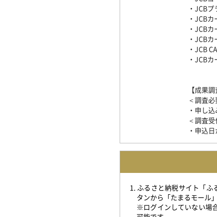
・JCBプ
・JCBカ
・JCBカー
・JCBカ
・JCB CA
・JCB
【成果調
＜調査必
・申し込
＜調査受
・申込日
1. ふるさと納税サイト「
タンから「たまるモール
※ログインしていない場
可能です。