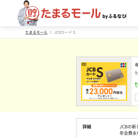
たまるモール
JCBカード S
1
詳細
JCBの新
年会費永