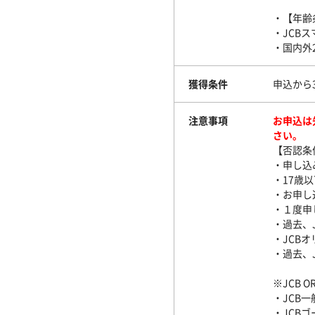
・【年齢
・JCB
・国内外
獲得条件
申込から
注意事項
お申込は
さい。
【否認条
・申し込
・17歳
・お申し
・１度申
・過去、
・JCB
・過去、J
※JCB O
・JCB
・JCBゴ