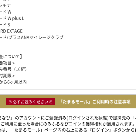
ラチナ
ード W
ド W plus L
ード S
RD EXTAGE
カード/プラスANAマイレージクラブ
査について】
要項目＞
み番号（16桁）
付期限＞
から6ヶ月以内
「たまるモール」ご利用時の注意事項
※必ずお読みください※
ふるなび」のアカウントにご登録済み(ログインされた状態)で提携先の
」ご利用に至った場合にのみふるなびコインの獲得権利が適用されます
合は、「たまるモール」ページ内の右上にある『ログイン』ボタンから