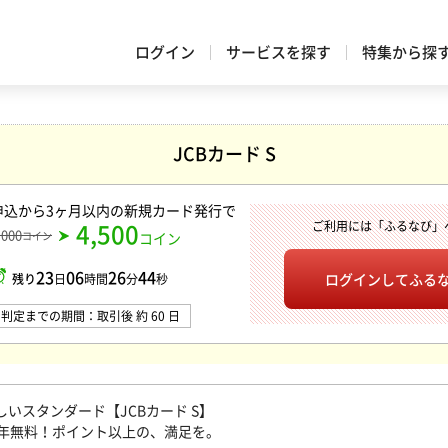
ログイン
サービスを探す
特集から探
JCBカード S
申込から3ヶ月以内の新規カード発行
で
4,500
ご利用には「ふるなび」
,000
コイン
コイン
23
06
26
43
ログインして
ふる
残り
日
時間
分
秒
判定までの期間：取引後 約 60 日
しいスタンダード【JCBカード S】
年無料！ポイント以上の、満足を。