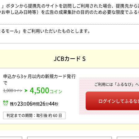
得！」ボタンから提携先のサイトを訪問しご利用された場合、提携先か
やお申し込み日時等）を広告の成果集計の目的のため必要な限度でふる
。
まるモール」をご利用いただいたものとします。
JCBカード S
申込から3ヶ月以内の新規カード発行
で
ご利用には「ふるなび」
4,500
1,000
コイン
コイン
ログインして
ふるな
23
06
26
43
残り
日
時間
分
秒
判定までの期間：取引後 約 60 日