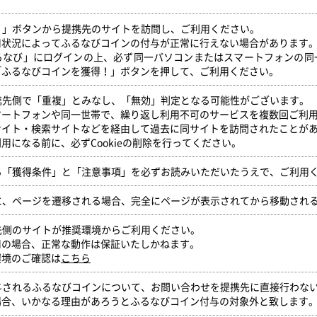
得！」ボタンから提携先のサイトを訪問し、ご利用ください。
用状況によってふるなびコインの付与が正常に行えない場合があります
るなび」にログインの上、必ず同一パソコンまたはスマートフォンの同
「ふるなびコインを獲得！」ボタンを押して、ご利用ください。
提携先側で「重複」とみなし、「無効」判定となる可能性がございます。
マートフォンや同一世帯で、繰り返し利用不可のサービスを複数回ご利
サイト・検索サイトなどを経由して過去に同サイトを訪問されたことが
用になる前に、必ずCookieの削除を行ってください。
いる「獲得条件」と「注意事項」を必ずお読みいただいたうえで、ご利用
時に、ページを遷移される場合、完全にページが表示されてから移動され
携先側のサイトが推奨環境からご利用ください。
用の場合、正常な動作は保証いたしかねます。
環境のご確認は
こちら
付与されるふるなびコインについて、お問い合わせを提携先に直接行わな
場合、いかなる理由があろうとふるなびコイン付与の対象外と致します