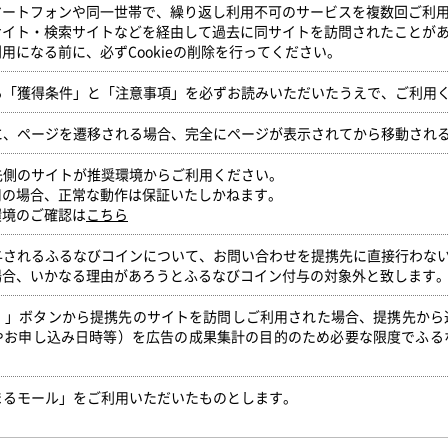
マートフォンや同一世帯で、繰り返し利用不可のサービスを複数回ご利
サイト・検索サイトなどを経由して過去に同サイトを訪問されたことが
用になる前に、必ずCookieの削除を行ってください。
いる「獲得条件」と「注意事項」を必ずお読みいただいたうえで、ご利用
時に、ページを遷移される場合、完全にページが表示されてから移動され
携先側のサイトが推奨環境からご利用ください。
用の場合、正常な動作は保証いたしかねます。
環境のご確認は
こちら
付与されるふるなびコインについて、お問い合わせを提携先に直接行わな
場合、いかなる理由があろうとふるなびコイン付与の対象外と致します
得！」ボタンから提携先のサイトを訪問しご利用された場合、提携先か
やお申し込み日時等）を広告の成果集計の目的のため必要な限度でふる
。
まるモール」をご利用いただいたものとします。