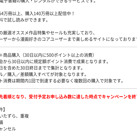
a!は電子書籍の購入・レンタルができるサービスです。
54万冊以上、購入140万冊以上配信中！
料で試し読みができます。
の厳選オススメ作品特集やセールも充実しており、
ーザーから漫画好きのコアユーザーまで楽しめるサイトになっておりま
＋商品購入（30日以内に500ポイント以上の消費）
会から30日以内に規定額ポイント消費で成果となります。
を含めた30日終日までで集計となります。
ル／購入／差額購入すべてが対象となります。
ト消費は期間内1回で到達する必要なく複数回の購入で対象です。
先着順となり、受付予定お申し込み数に達した時点でキャンペーンを終
件】
いたずら、重複
備
ャンセル