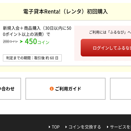
電子貸本Renta!（レンタ）初回購入
新規入会＋商品購入（30日以内に50
ご利用には「ふるなび」
0ポイント以上の消費）
で
450
200
コイン
コイン
ログインして
ふるな
判定までの期間：取引後 約 60 日
い合わせ
ご利用ガイド
TOP
コインを交換する
サービスを