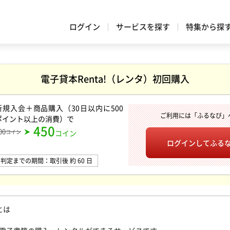
ログイン
サービスを探す
特集から探
電子貸本Renta!（レンタ）初回購入
新規入会＋商品購入（30日以内に500
ご利用には「ふるなび」
ポイント以上の消費）
で
450
00
コイン
コイン
ログインして
ふる
判定までの期間：取引後 約 60 日
!とは