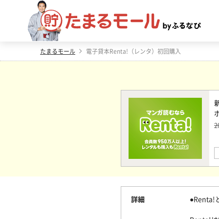
たまるモール
電子貸本Renta!（レンタ）初回購入
2
詳細
●Renta