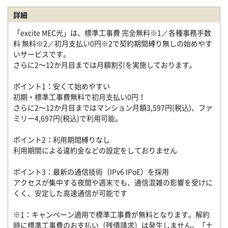
詳細
「excite MEC光」は、標準工事費 完全無料※1／各種事務手数
料 無料※2／初月支払い0円※2で契約期間縛り無しの始めやす
いサービスです。
さらに2～12か月目までは月額割引を実施しております。
ポイント1：安くて始めやすい
初期・標準工事費無料で初月支払い0円！
さらに2～12か月目まではマンション月額3,597円(税込)、ファ
ミリー4,697円(税込)で利用可能。
ポイント2：利用期間縛りなし
利用期間による違約金などの設定をしておりません
ポイント3：最新の通信技術（IPv6 IPoE）を採用
アクセスが集中する夜間や週末でも、通信混雑の影響を受けに
くく、安定した高速通信が可能です
※1：キャンペーン適用で標準工事費が無料となります。解約
時に標準工事費のお支払い（残債請求）は発生しません。「土