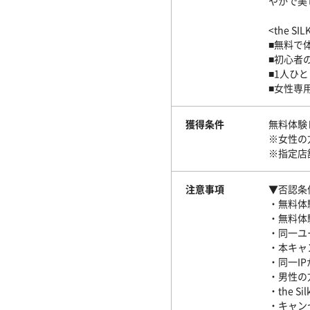
やかで美
<the SIL
■無料で
■初心者
■1人ひ
■女性専用
獲得条件
無料体験
※女性の
※指定店
注意事項
▼否認条
・無料体
・無料体
・同一ユ
・本キャ
・同一I
・男性の
・the 
・キャン