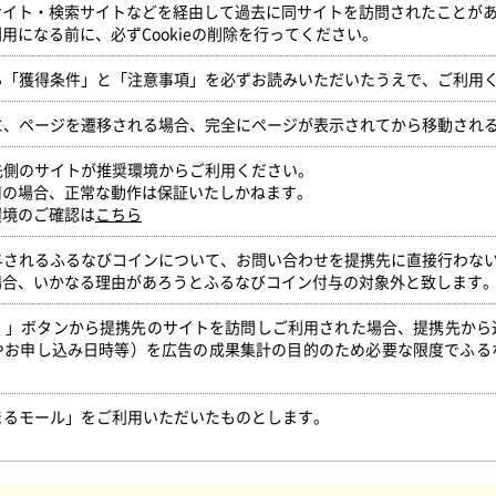
サイト・検索サイトなどを経由して過去に同サイトを訪問されたことが
用になる前に、必ずCookieの削除を行ってください。
いる「獲得条件」と「注意事項」を必ずお読みいただいたうえで、ご利用
時に、ページを遷移される場合、完全にページが表示されてから移動され
携先側のサイトが推奨環境からご利用ください。
用の場合、正常な動作は保証いたしかねます。
環境のご確認は
こちら
付与されるふるなびコインについて、お問い合わせを提携先に直接行わな
場合、いかなる理由があろうとふるなびコイン付与の対象外と致します
得！」ボタンから提携先のサイトを訪問しご利用された場合、提携先か
やお申し込み日時等）を広告の成果集計の目的のため必要な限度でふる
。
まるモール」をご利用いただいたものとします。