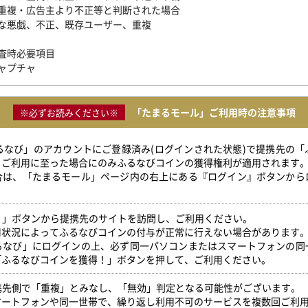
重複・広告主より不正等と判断された場合
な悪戯、不正、既存ユーザー、重複
査時必要項目
ャプチャ
「たまるモール」ご利用時の注意事項
※必ずお読みください※
ふるなび」のアカウントにご登録済み(ログインされた状態)で提携先の
」ご利用に至った場合にのみふるなびコインの獲得権利が適用されます
合は、「たまるモール」ページ内の右上にある『ログイン』ボタンから
得！」ボタンから提携先のサイトを訪問し、ご利用ください。
用状況によってふるなびコインの付与が正常に行えない場合があります
るなび」にログインの上、必ず同一パソコンまたはスマートフォンの同
「ふるなびコインを獲得！」ボタンを押して、ご利用ください。
提携先側で「重複」とみなし、「無効」判定となる可能性がございます。
マートフォンや同一世帯で、繰り返し利用不可のサービスを複数回ご利