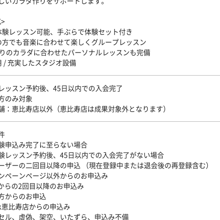
しいカラダ作りをサポートします。
K>
体験レッスン可能、手ぶらで体験セット付き
の方でも音楽に合わせて楽しくグループレッスン
とりのカラダに合わせたパーソナルレッスンも完備
 / 充実したスタジオ設備
レッスン予約後、45日以内での入会完了
方のみ対象
舗：恵比寿店以外（恵比寿店は成果対象外となります）
件
験申込み完了に至らない場合
験レッスン予約後、45日以内での入会完了がない場合
ーザーの二回目以降の申込 （現在登録中または退会後の再登録含む）
ンペーンページ以外からのお申込み
Pからの2回目以降のお申込み
方からのお申込
Silk恵比寿店からの申込み
セル、虚偽、架空、いたずら、申込み不備