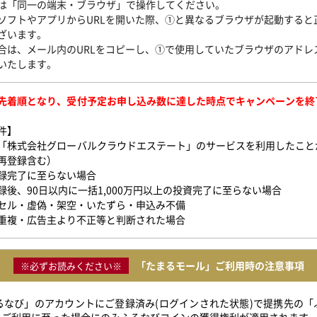
は「同一の端末・ブラウザ」で操作してください。
ソフトやアプリからURLを開いた際、①と異なるブラウザが起動すると
ざいます。
は、メール内のURLをコピーし、①で使用していたブラウザのアドレ
いたします。
先着順となり、受付予定お申し込み数に達した時点でキャンペーンを終
件】
「株式会社グローバルクラウドエステート」のサービスを利用したこと
再登録含む）
録完了に至らない場合
録後、90日以内に一括1,000万円以上の投資完了に至らない場合
セル・虚偽・架空・いたずら・申込み不備
重複・広告主より不正等と判断された場合
「たまるモール」ご利用時の注意事項
※必ずお読みください※
ふるなび」のアカウントにご登録済み(ログインされた状態)で提携先の