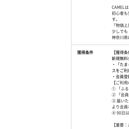
CAME
初心者も
す。
「物価上
少しでも
神奈川県
獲得条件
【獲得条
新規無料
・「たま
スをご利
・会員登
【ご利用
① 「ふ
② 「会
③ 届い
より会員
④ 90日
【重要：