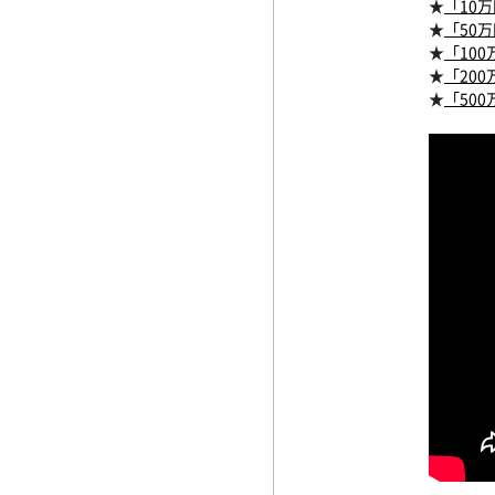
★
「10
★
「50
★
「10
★
「20
★
「50