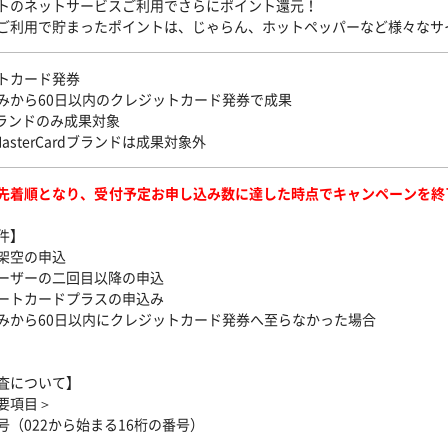
トのネットサービスご利用でさらにポイント還元！
ご利用で貯まったポイントは、じゃらん、ホットペッパーなど様々なサ
トカード発券
みから60日以内のクレジットカード発券で成果
ブランドのみ成果対象
/MasterCardブランドは成果対象外
先着順となり、受付予定お申し込み数に達した時点でキャンペーンを終
件】
架空の申込
ーザーの二回目以降の申込
ートカードプラスの申込み
みから60日以内にクレジットカード発券へ至らなかった場合
査について】
要項目＞
号（022から始まる16桁の番号）