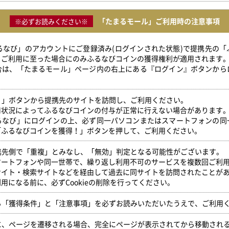
「たまるモール」ご利用時の注意事項
※必ずお読みください※
ふるなび」のアカウントにご登録済み(ログインされた状態)で提携先の
」ご利用に至った場合にのみふるなびコインの獲得権利が適用されます
合は、「たまるモール」ページ内の右上にある『ログイン』ボタンから
得！」ボタンから提携先のサイトを訪問し、ご利用ください。
用状況によってふるなびコインの付与が正常に行えない場合があります
るなび」にログインの上、必ず同一パソコンまたはスマートフォンの同
「ふるなびコインを獲得！」ボタンを押して、ご利用ください。
提携先側で「重複」とみなし、「無効」判定となる可能性がございます。
マートフォンや同一世帯で、繰り返し利用不可のサービスを複数回ご利
サイト・検索サイトなどを経由して過去に同サイトを訪問されたことが
用になる前に、必ずCookieの削除を行ってください。
いる「獲得条件」と「注意事項」を必ずお読みいただいたうえで、ご利用
時に、ページを遷移される場合、完全にページが表示されてから移動され