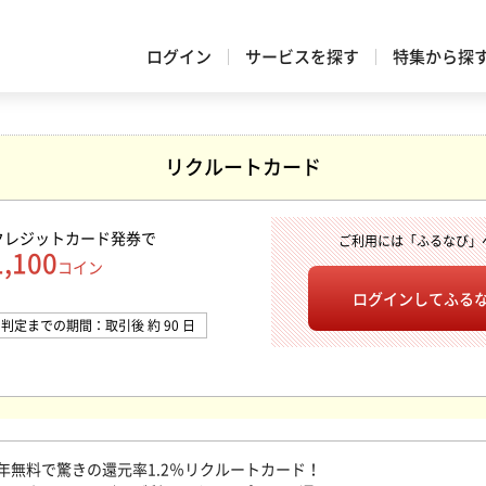
ログイン
サービスを探す
特集から探
リクルートカード
クレジットカード発券
で
ご利用には「ふるなび」
1,100
コイン
ログインして
ふる
判定までの期間：取引後 約 90 日
年無料で驚きの還元率1.2％リクルートカード！