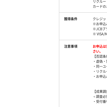
リクルー
カードの
獲得条件
クレジッ
※お申込
※JCB
※ VISA
注意事項
お申込は
さい。
【否認条
・虚偽・
・同一ユ
・リクル
・お申込
【成果調
＜調査必
・受付番