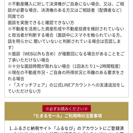
※不動産購入に対して決済権がご自身にない場合、又は、ご相
談が必要な場合、決済権のある方又はご相談者（配偶者など）
同席での
面談を実施できると確認できない方
※不動産を活用した資産形成や不動産投資を検討されていない
と担当者が判断する場合（面談中にスマホを触られている方、
話を明らかに 聞いていないと判断されている場合は否認しま
す）
※面談（WEB以外も含め）が複数回になる場合があることをご
了承いただけない場合
※十分な面談時間が取れない場合（1回あたり1～2時間程度）
※現在の不動産市況・ご自身の所得状況と乖離のある要求をさ
れる場合
・「スイッチフェア」の公式LINEアカウントへの友達追加をし
ていただけない方
※必ずお読みください※
「たまるモール」ご利用時の注意事項
1. ふるさと納税サイト「ふるなび」のアカウントにご登録済