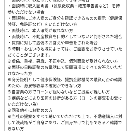
・面談時に収入証明書 （源泉徴収票・確定申告書など） を持
参いただけない場合
・面談時にご本人様のご身分を確認できるものの提示（健康保
険証、免許証など）をいただけない方
・面談時に、本人確認が取れない方
・面談時に、不動産投資を目的としていないと判断された場合
・質問に対して虚偽のお答えや申告をされた場合
※時期・お住いの地域によっては、ご面談をお断りさせていた
だくことがございます。
※虚偽、重複、悪戯、不正申込、個別面談が受けられない方
※面談の日時調整のお電話にて質問事項にすべてお答えいただ
けなかった方
※身分証明として健康保険証、提携金融機関の融資可否の確認
のため、源泉徴収票の確認ができない方
※自営業の方でローンが組めないなどご提案が難しい方
※疾病などにより医師の診断がある方（ローンの審査をお受け
いただけない為）
※同業他社にお勤めの方
※当社の提案をすべて聴いていただけた上で、不動産購入に対
して決裁権がご自身にあり、ご自身だけで判断できると確認で
きない方