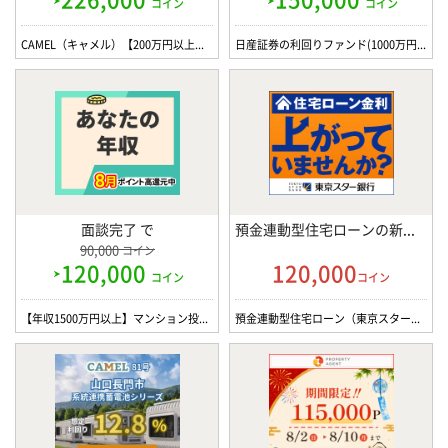
コイン
コイン
CAMEL（キャメル）【200万円以上の投資】
日産証券の利回りファンド(1000万円投資完了)
面談完了 で
預金連動型住宅ローンの新規融資実行 で
90,000
コイン
120,000
120,000
コイン
コイン
【年収1500万円以上】マンション投資 個別面談 / JPリターンズ
預金連動型住宅ローン（東京スター銀行）