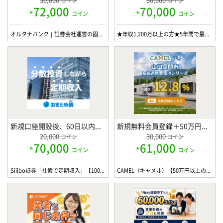
コイン
コイン
72,000
70,000
コイン
コイン
オルタナバンク｜証券会社運営の固定利回り投資(300万円)
★年収1,200万以上の方★5年間で最大900万超の節税が可能！サラリーマンもできる太陽光投資
新規口座開設後、60日以内に100万円以上の投資完了 で
新規無料会員登録＋50万円以上投資完了 で
20,000
30,000
コイン
コイン
70,000
61,000
コイン
コイン
Siiibo証券「社債で定期収入」【100万円以上投資】
CAMEL（キャメル）【50万円以上の投資】