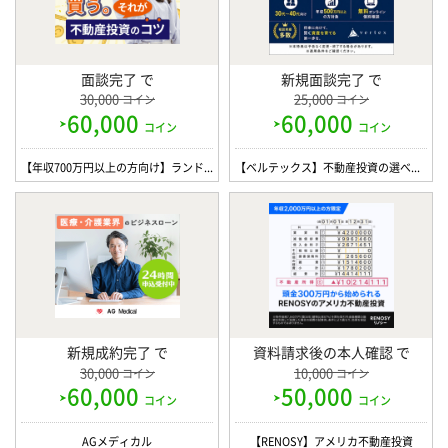
面談完了 で
新規面談完了 で
30,000
25,000
コイン
コイン
60,000
60,000
コイン
コイン
【年収700万円以上の方向け】ランドネット【面談】WEBも可
【ベルテックス】不動産投資の選べる個別面談【WEB・対面】
新規成約完了 で
資料請求後の本人確認 で
30,000
10,000
コイン
コイン
60,000
50,000
コイン
コイン
AGメディカル
【RENOSY】アメリカ不動産投資