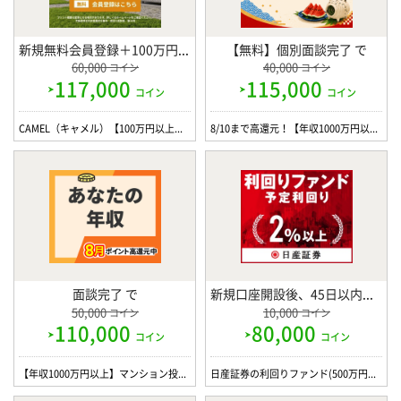
新規無料会員登録＋100万円以上投資完了 で
【無料】個別面談完了 で
60,000
40,000
コイン
コイン
117,000
115,000
コイン
コイン
CAMEL（キャメル）【100万円以上の投資】
8/10まで高還元！【年収1000万円以上】プロパティエージェントの不動産投資WEB面談
面談完了 で
新規口座開設後、45日以内に対象ファンドへ500万円投資 で
50,000
10,000
コイン
コイン
110,000
80,000
コイン
コイン
【年収1000万円以上】マンション投資 個別面談 / JPリターンズ
日産証券の利回りファンド(500万円投資完了)