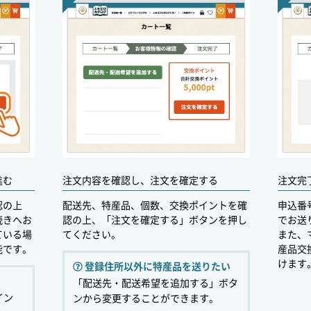
進む
注文内容を確認し、注文を確定する
注文完
認の上
配送先、特産品、個数、交換ポイントを確
申込番
続きへお
認の上、「注文を確定する」ボタンを押し
でお送
ている場
てください。
また、
能です。
産品交
けます
登録住所以外に特産品を送りたい
「配送先・配送希望を追加する」ボタ
イン
ンから変更することができます。